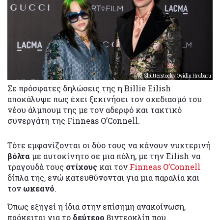
Shutterstock / Ovidiu Hrubaru
Σε πρόσφατες δηλώσεις της η Billie Eilish
αποκάλυψε πως έχει ξεκινήσει τον σχεδιασμό του
νέου άλμπουμ της με τον αδερφό και τακτικό
συνεργάτη της Finneas O’Connell.
Τότε εμφανίζονται οι δύο τους να κάνουν νυχτερινή
βόλτα
με αυτοκίνητο σε μια πόλη, με την Eilish να
τραγουδά τους
στίχους
και τον
Finneas O’Connell
δίπλα της, ενώ κατευθύνονται για μια παραλία και
τον
ωκεανό
.
Όπως εξηγεί η ίδια στην επίσημη ανακοίνωση,
πρόκειται για το
δεύτερο
βιντεοκλίπ που