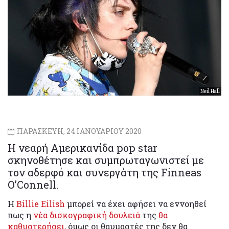
Neil Hall
ΠΑΡΑΣΚΕΥΗ, 24 ΙΑΝΟΥΑΡΙΟΥ 2020
Η νεαρή Αμερικανίδα pop star
σκηνοθέτησε και συμπρωταγωνιστεί με
τον αδερφό και συνεργάτη της Finneas
O’Connell.
Η
Billie Eilish
μπορεί να έχει αφήσει να εννοηθεί
πως η
νέα δισκογραφική δουλειά
της
θα
καθυστερήσει
, όμως οι θαυμαστές της δεν θα