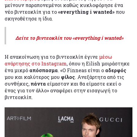
μείνουν παραπονεμένοι καθώς κυκλοφόρησε ένα
νέο βιντεοκλίπ για το
«everything i wanted»
που
σκηνοθέτησε η ίδια.
Δείτε το βιντεοκλίπ του «everything i wanted»
Η ανακοίνωση για το βιντεοκλίπ έγινε
μέσω
ανάρτησης στο Instagram
, όπου η Eilish μοιράστηκε
ένα μικρό
απόσπασμα
. «Ο Finneas είναι ο
αδερφός
μου και καλύτερος μου
φίλος
. Ανεξάρτητα από τις
συνθήκες,
πάντα
είμασταν και θα είμαστε εκεί ο
ένας για τον άλλο» αναφέρει στην εισαγωγή το
βιντεοκλίπ.