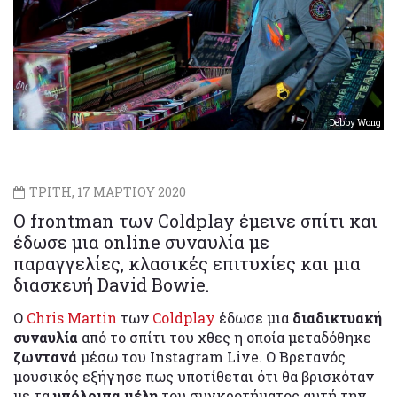
Debby Wong
ΤΡΙΤΗ, 17 ΜΑΡΤΙΟΥ 2020
Ο frontman των Coldplay έμεινε σπίτι και
έδωσε μια online συναυλία με
παραγγελίες, κλασικές επιτυχίες και μια
διασκευή David Bowie.
Ο
Chris Martin
των
Coldplay
έδωσε μια
διαδικτυακή
συναυλία
από το σπίτι του χθες η οποία μεταδόθηκε
ζωντανά
μέσω του Instagram Live. Ο Βρετανός
μουσικός εξήγησε πως υποτίθεται ότι θα βρισκόταν
με τα
υπόλοιπα μέλη
του συγκροτήματος αυτή την