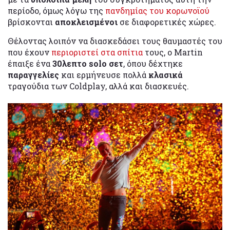
περίοδο, όμως λόγω της
πανδημίας του κορωνοϊού
βρίσκονται
αποκλεισμένοι
σε διαφορετικές χώρες.
Θέλοντας λοιπόν να διασκεδάσει τους θαυμαστές του
που έχουν
περιοριστεί στα σπίτια
τους, ο Martin
έπαιξε ένα
30λεπτο solo σετ
, όπου δέχτηκε
παραγγελίες
και ερμήνευσε πολλά
κλασικά
τραγούδια των Coldplay, αλλά και διασκευές.