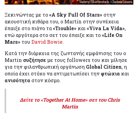
Variety/Shutterstock / Chelsea Lauren
Ξεκινώντας με το
«A Sky Full Of Stars»
στην
ακουστική κιθάρα του, ο Martin στην συνέχεια
έπαιξε στο πιάνο τα
«Trouble»
και
«Viva La Vida»
,
ενώ αργότερα στο σετ του έπαιξε και το
«Life On
Mars»
του
David Bowie
.
Κατά την διάρκεια της ζωντανής εμφάνισης του ο
Martin
συζήτησε
με τους followers του και μίλησε
για την φιλανθρωπική οργάνωση
Global Citizen
, η
οποία έχει στόχο να αντιμετωπίσει την
φτώχια
και
ανισότητα
στον κόσμο.
Δείτε το «Together At Home» σετ του Chris
Martin