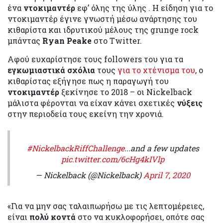
ένα
ντοκιμαντέρ
εφ’ όλης της ύλης . Η είδηση για το
ντοκιμαντέρ έγινε γνωστή μέσω ανάρτησης του
κιθαρίστα και ιδρυτικού μέλους της grunge rock
μπάντας
Ryan Peake
στο Twitter.
Αφού ευχαρίστησε τους followers του για τα
εγκωμιαστικά σχόλια
τους
για το χτένισμα του
, ο
κιθαρίστας εξήγησε πως η παραγωγή του
ντοκιμαντέρ
ξεκίνησε το 2018 – οι Nickelback
μάλιστα φέρονται να είχαν κάνει σχετικές
νύξεις
στην περιοδεία τους εκείνη την χρονιά.
#NickelbackRiffChallenge
...and a few updates
pic.twitter.com/6cHg4kIVlp
— Nickelback (@Nickelback)
April 7, 2020
«Για να μην σας ταλαιπωρήσω με τις λεπτομέρειες,
είναι
πολύ κοντά
στο να κυκλοφορήσει, οπότε σας