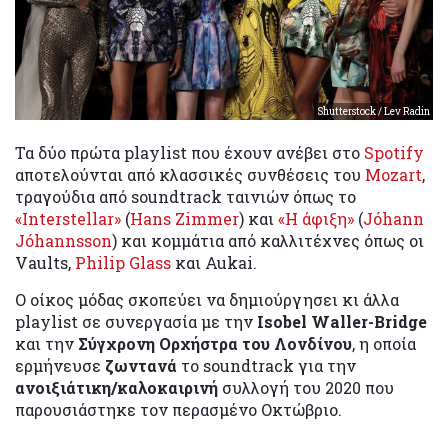
Shutterstock / Lev Radin
Τα δύο πρώτα playlist που έχουν ανέβει στο
Spotify
αποτελούνται από κλασσικές συνθέσεις του
Mozart
,
τραγούδια από soundtrack ταινιών όπως το
«Interstellar»
(
Hans Zimmer
) και
«Η άφιξη»
(
Jóhann
Jóhannsson
) και κομμάτια από καλλιτέχνες όπως οι
Vaults,
Philip Glass
και Aukai.
Ο οίκος μόδας σκοπεύει να δημιούργησει κι άλλα
playlist σε συνεργασία με την
Isobel Waller-Bridge
και την
Σύγχρονη Ορχήστρα του Λονδίνου
, η οποία
ερμήνευσε
ζωντανά
το soundtrack για την
ανοιξιάτικη/καλοκαιρινή
συλλογή του 2020 που
παρουσιάστηκε τον περασμένο Οκτώβριο.