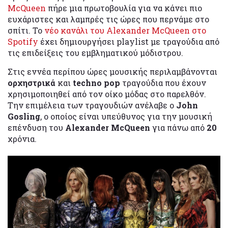
McQueen
πήρε μια πρωτοβουλία για να κάνει πιο
ευχάριστες και λαμπρές τις ώρες που περνάμε στο
σπίτι. Το
νέο κανάλι του Alexander McQueen στο
Spotify
έχει δημιουργήσει playlist με τραγούδια από
τις επιδείξεις του εμβληματικού μόδιστρου.
Στις εννέα περίπου ώρες μουσικής περιλαμβάνονται
ορχηστρικά
και
techno pop
τραγούδια που έχουν
χρησιμοποιηθεί από τον οίκο μόδας στο παρελθόν.
Την επιμέλεια των τραγουδιών ανέλαβε ο
John
Gosling
, ο οποίος είναι υπεύθυνος για την μουσική
επένδυση του
Alexander McQueen
για πάνω από
20
χρόνια.