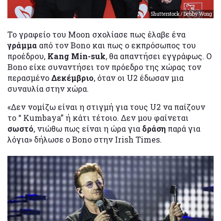
Shutterstock / Debby Wong
Το γραφείο του Moon σχολίασε πως έλαβε ένα
γράμμα
από τον Bono και πως ο εκπρόσωπος του
προέδρου,
Kang Min-suk
, θα απαντήσει εγγράφως. Ο
Bono είχε συναντήσει τον πρόεδρο της χώρας τον
περασμένο
Δεκέμβριο
, όταν οι U2 έδωσαν μια
συναυλία στην χώρα.
«Δεν νομίζω είναι η στιγμή για τους U2 να παίζουν
το “ Kumbaya” ή κάτι τέτοιο. Δεν μου φαίνεται
σωστό
, νιώθω πως είναι η ώρα για
δράση
παρά για
λόγια» δήλωσε ο Bono στην Irish Times.