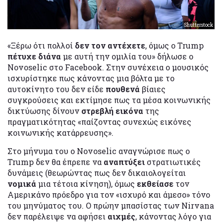
Shutterstock
«Ξέρω ότι πολλοί
δεν τον αντέχετε
, όμως ο Trump
πέτυχε διάνα
με αυτή την ομιλία του» δήλωσε ο
Novoselic στο Facebook. Στην συνέχεια ο μουσικός
ισχυρίστηκε πως κάνοντας μια βόλτα με το
αυτοκίνητο του δεν είδε
πουθενά
βίαιες
συγκρούσεις και εκτίμησε πως τα μέσα κοινωνικής
δικτύωσης δίνουν
στρεβλή εικόνα
της
πραγματικότητας «παίζοντας συνεχώς εικόνες
κοινωνικής κατάρρευσης».
Στο μήνυμα του ο Novoselic αναγνώρισε πως ο
Trump δεν θα έπρεπε να
αναπτύξει
στρατιωτικές
δυνάμεις (θεωρώντας πως δεν δικαιολογείται
νομικά
μια τέτοια κίνηση), όμως
εκθείασε
τον
Αμερικάνο πρόεδρο για τον «ισχυρό και άμεσο» τόνο
του μηνύματος του. Ο πρώην μπασίστας των Nirvana
δεν παρέλειψε να αφήσει
αιχμές
, κάνοντας λόγο για