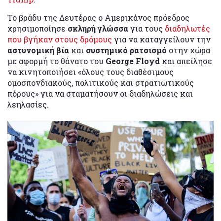
Το βράδυ της Δευτέρας ο Αμερικάνος πρόεδρος
χρησιμοποίησε
σκληρή γλώσσα
για τους
διαδηλωτές
που βγήκαν στους δρόμους
για να καταγγείλουν την
αστυνομική βία
και
συστημικό ρατσισμό
στην χώρα
με αφορμή το θάνατο του
George Floyd
και απείλησε
να κινητοποιήσει «όλους τους διαθέσιμους
ομοσπονδιακούς, πολιτικούς και στρατιωτικούς
πόρους» για να σταματήσουν οι διαδηλώσεις και
λεηλασίες.