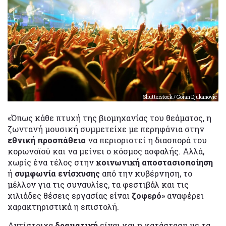
Shutterstock / Goran Djukanovic
«Όπως κάθε πτυχή της βιομηχανίας του θεάματος, η
ζωντανή μουσική συμμετείχε με περηφάνια στην
εθνική προσπάθεια
να περιοριστεί η διασπορά του
κορωνοϊού και να μείνει ο κόσμος ασφαλής. Αλλά,
χωρίς ένα τέλος στην
κοινωνική αποστασιοποίηση
ή
συμφωνία ενίσχυσης
από την κυβέρνηση, το
μέλλον για τις συναυλίες, τα φεστιβάλ και τις
χιλιάδες θέσεις εργασίας είναι
ζοφερό
» αναφέρει
χαρακτηριστικά η επιστολή.
Αντίστοιχα
δραματική
είναι και η κατάσταση με τα