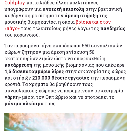
Coldplay
και χιλιάδες άλλοι καλλιτέχνες
υπογράφουν μια
ανοιχτή επιστολή
στην βρετανική
κυβέρνηση με αίτημα τη
ν άμεση στήριξη
της
μουσικής βιομηχανίας, η οποία
βρίσκεται στον
«πάγο»
τους τελευταίους μήνες λόγω της
πανδημίας
του κορωνοϊού.
Τον περασμένο μήνα εκπρόσωποι 560 συναυλιακών
χώρων ζήτησαν μια άμεση ενίσχυση 50
εκατομμυρίων λιρών ώστε να αποφευχθεί η
κατάρρευση
της μουσικής βιομηχανίας που απέφερε
4,5 δισεκατομμύρια λίρες
στην οικονομία της χώρας
και στήριξε
210.000 θέσεις εργασίας
την περασμένη
χρονιά. Τα χρήματα θα βοηθήσουν τους
συναυλιακούς χώρους να παραμείνουν σε «χειμερία
νάρκη» μέχρι τον Οκτώβριο και να αποτραπεί το
μόνιμο κλείσιμο
τους.