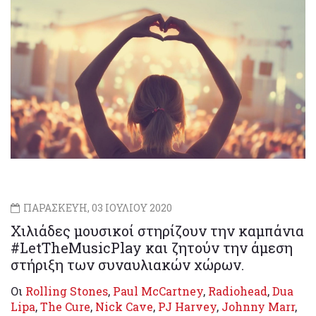
ΠΑΡΑΣΚΕΥΗ, 03 ΙΟΥΛΙΟΥ 2020
Χιλιάδες μουσικοί στηρίζουν την καμπάνια
#LetTheMusicPlay και ζητούν την άμεση
στήριξη των συναυλιακών χώρων.
Οι
Rolling Stones
,
Paul McCartney
,
Radiohead
,
Dua
Lipa
,
The Cure
,
Nick Cave
,
PJ Harvey
,
Johnny Marr
,