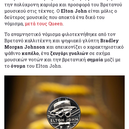
την πολύχρονη καριέρα και προσφορά του Βρετανού
μουσικού στις τέχνες. Ο
Elton John
είναι μόλις ο
δεύτερος μουσικός που αποκτά ένα δικό του
νόμισμα,
μετά τους Queen
.
Το αναμνηστικό νόμισμα φιλοτεχνήθηκε από τον
Βρετανό καλλιτέχνη και ψηφιακό γλύπτη
Bradley
Morgan Johnson
και απεικονίζει ο χαρακτηριστικό
ψάθινο
καπέλο
, ένα
ζευγάρι γυαλιών
σε σχήμα
μουσικών νοτών και την βρετανική
σημαία
μαζί με
το
όνομα
του Elton John.