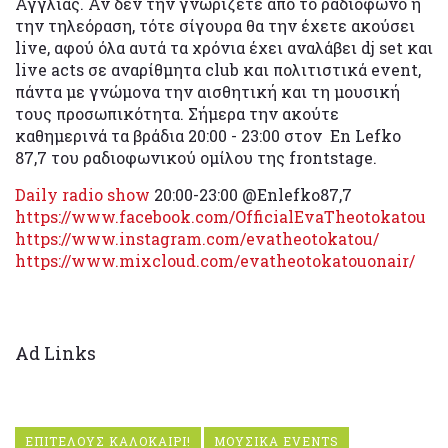
Αγγλίας. Αν δεν την γνωρίζετε από το ραδιόφωνο ή
την τηλεόραση, τότε σίγουρα θα την έχετε ακούσει
live, αφού όλα αυτά τα χρόνια έχει αναλάβει dj set και
live acts σε αναρίθμητα club και πολιτιστικά event,
πάντα με γνώμονα την αισθητική και τη μουσική
τους προσωπικότητα. Σήμερα την ακούτε
καθημερινά τα βράδια 20:00 - 23:00 στον En Lefko
87,7 του ραδιοφωνικού ομίλου της frontstage.
Daily radio show
20:00-23:00 @Enlefko87,7
https://www.facebook.com/OfficialEvaTheotokatou
https://www.instagram.com/evatheotokatou/
https://www.mixcloud.com/evatheotokatouonair/
Ad Links
ΕΠΙΤΕΛΟΥΣ ΚΑΛΟΚΑΙΡΙ!
ΜΟΥΣΙΚΑ EVENTS