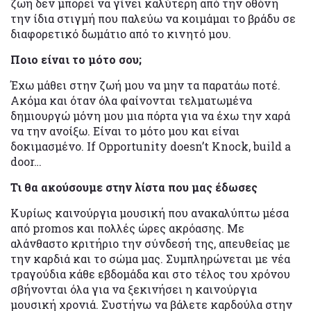
ζωή δεν μπορεί να γίνει καλύτερη από την οθόνη
την ίδια στιγμή που παλεύω να κοιμάμαι το βράδυ σε
διαφορετικό δωμάτιο από το κινητό μου.
Ποιο είναι το μότο σου;
Έχω μάθει στην ζωή μου να μην τα παρατάω ποτέ.
Ακόμα και όταν όλα φαίνονται τελματωμένα
δημιουργώ μόνη μου μια πόρτα για να έχω την χαρά
να την ανοίξω. Είναι το μότο μου και είναι
δοκιμασμένο. If Opportunity doesn’t Knock, build a
door…
Τι θα ακούσουμε στην λίστα που μας έδωσες
Κυρίως καινούργια μουσική που ανακαλύπτω μέσα
από promos και πολλές ώρες ακρόασης. Με
αλάνθαστο κριτήριο την σύνδεσή της, απευθείας με
την καρδιά και το σώμα μας. Συμπληρώνεται με νέα
τραγούδια κάθε εβδομάδα και στο τέλος του χρόνου
σβήνονται όλα για να ξεκινήσει η καινούργια
μουσική χρονιά. Συστήνω να βάλετε καρδούλα στην