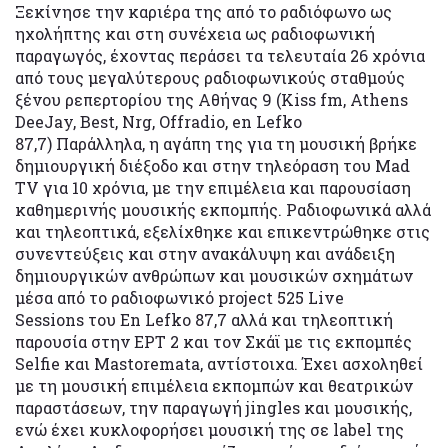
Ξεκίνησε την καριέρα της από το ραδιόφωνο ως
ηχολήπτης και στη συνέχεια ως ραδιοφωνική
παραγωγός, έχοντας περάσει τα τελευταία 26 χρόνια
από τους μεγαλύτερους ραδιοφωνικούς σταθμούς
ξένου ρεπερτορίου της Αθήνας 9 (Kiss fm, Athens
DeeJay, Best, Nrg, Offradio, en Lefko
87,7) Παράλληλα, η αγάπη της για τη μουσική βρήκε
δημιουργική διέξοδο και στην τηλεόραση του Mad
TV για 10 χρόνια, με την επιμέλεια και παρουσίαση
καθημερινής μουσικής εκπομπής. Ραδιοφωνικά αλλά
και τηλεοπτικά, εξελίχθηκε και επικεντρώθηκε στις
συνεντεύξεις και στην ανακάλυψη και ανάδειξη
δημιουργικών ανθρώπων και μουσικών σχημάτων
μέσα από το ραδιοφωνικό project 525 Live
Sessions του En Lefko 87,7 αλλά και τηλεοπτική
παρουσία στην ΕΡΤ 2 και τον Σκάϊ με τις εκπομπές
Selfie και Mastoremata, αντίστοιχα. Έχει ασχοληθεί
με τη μουσική επιμέλεια εκπομπών και θεατρικών
παραστάσεων, την παραγωγή jingles και μουσικής,
ενώ έχει κυκλοφορήσει μουσική της σε label της