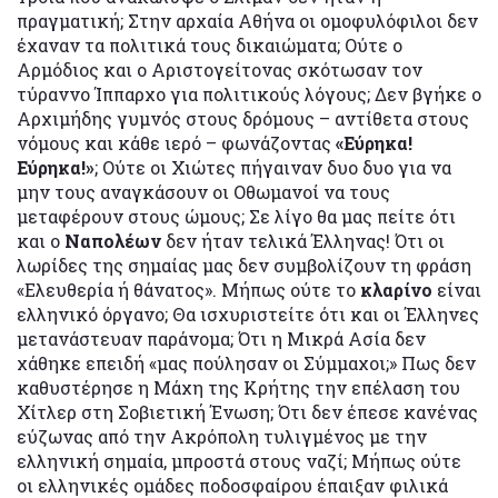
πραγματική; Στην αρχαία Αθήνα οι ομοφυλόφιλοι δεν
έχαναν τα πολιτικά τους δικαιώματα; Ούτε ο
Αρμόδιος και ο Αριστογείτονας σκότωσαν τον
τύραννο Ίππαρχο για πολιτικούς λόγους; Δεν βγήκε ο
Αρχιμήδης γυμνός στους δρόμους – αντίθετα στους
νόμους και κάθε ιερό – φωνάζοντας
«Εύρηκα!
Εύρηκα!»
; Ούτε οι Χιώτες πήγαιναν δυο δυο για να
μην τους αναγκάσουν οι Οθωμανοί να τους
μεταφέρουν στους ώμους; Σε λίγο θα μας πείτε ότι
και ο
Ναπολέων
δεν ήταν τελικά Έλληνας! Ότι οι
λωρίδες της σημαίας μας δεν συμβολίζουν τη φράση
«Ελευθερία ή θάνατος». Μήπως ούτε το
κλαρίνο
είναι
ελληνικό όργανο; Θα ισχυριστείτε ότι και οι Έλληνες
μετανάστευαν παράνομα; Ότι η Μικρά Ασία δεν
χάθηκε επειδή «μας πούλησαν οι Σύμμαχοι;» Πως δεν
καθυστέρησε η Μάχη της Κρήτης την επέλαση του
Χίτλερ στη Σοβιετική Ένωση; Ότι δεν έπεσε κανένας
εύζωνας από την Ακρόπολη τυλιγμένος με την
ελληνική σημαία, μπροστά στους ναζί; Μήπως ούτε
οι ελληνικές ομάδες ποδοσφαίρου έπαιξαν φιλικά