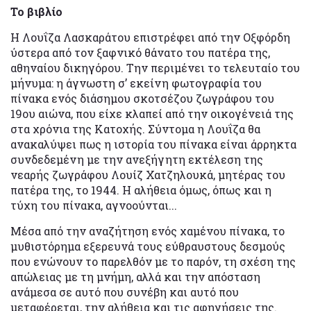
Το βιβλίο
Η Λουΐζα Λασκαράτου επιστρέφει από την Οξφόρδη
ύστερα από τον ξαφνικό θάνατο του πατέρα της,
αθηναίου δικηγόρου. Την περιμένει το τελευταίο του
μήνυμα: η άγνωστη σ’ εκείνη φωτογραφία του
πίνακα ενός διάσημου σκοτσέζου ζωγράφου του
19ου αιώνα, που είχε κλαπεί από την οικογένειά της
στα χρόνια της Κατοχής. Σύντομα η Λουΐζα θα
ανακαλύψει πως η ιστορία του πίνακα είναι άρρηκτα
συνδεδεμένη με την ανεξήγητη εκτέλεση της
νεαρής ζωγράφου Λουίζ Χατζηλουκά, μητέρας του
πατέρα της, το 1944. Η αλήθεια όμως, όπως και η
τύχη του πίνακα, αγνοούνται...
Μέσα από την αναζήτηση ενός χαμένου πίνακα, το
μυθιστόρημα εξερευνά τους εύθραυστους δεσμούς
που ενώνουν το παρελθόν με το παρόν, τη σχέση της
απώλειας με τη μνήμη, αλλά και την απόσταση
ανάμεσα σε αυτό που συνέβη και αυτό που
μεταφέρεται, την αλήθεια και τις αφηγήσεις της.