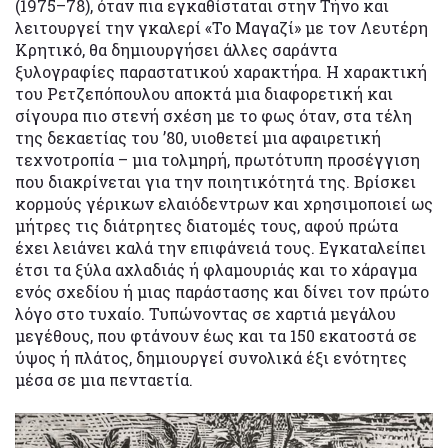
(1975–78), όταν πια εγκαθίσταται στην Τήνο και
λειτουργεί την γκαλερί «Το Μαγαζί» με τον Λευτέρη
Κρητικό, θα δημιουργήσει άλλες σαράντα
ξυλογραφίες παραστατικού χαρακτήρα. Η χαρακτική
του Ρετζεπόπουλου αποκτά μια διαφορετική και
σίγουρα πιο στενή σχέση με το φως όταν, στα τέλη
της δεκαετίας του ’80, υιοθετεί μια αφαιρετική
τεχνοτροπία – μια τολμηρή, πρωτότυπη προσέγγιση
που διακρίνεται για την ποιητικότητά της. Βρίσκει
κορμούς γέρικων ελαιόδεντρων και χρησιμοποιεί ως
μήτρες τις διάτρητες διατομές τους, αφού πρώτα
έχει λειάνει καλά την επιφάνειά τους. Εγκαταλείπει
έτσι τα ξύλα αχλαδιάς ή φλαμουριάς και το χάραγμα
ενός σχεδίου ή μιας παράστασης και δίνει τον πρώτο
λόγο στο τυχαίο. Τυπώνοντας σε χαρτιά μεγάλου
μεγέθους, που φτάνουν έως και τα 150 εκατοστά σε
ύψος ή πλάτος, δημιουργεί συνολικά έξι ενότητες
μέσα σε μια πενταετία.