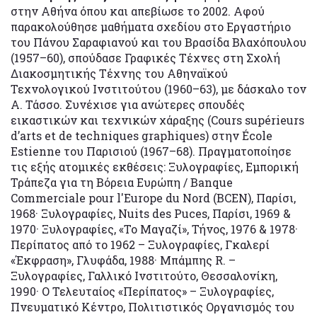
στην Αθήνα όπου και απεβίωσε το 2002. Αφού
παρακολούθησε μαθήματα σχεδίου στο Εργαστήριο
του Πάνου Σαραφιανού και του Βρασίδα Βλαχόπουλου
(1957–60), σπούδασε Γραφικές Τέχνες στη Σχολή
Διακοσμητικής Τέχνης του Αθηναϊκού
Τεχνολογικού Ινστιτούτου (1960–63), με δάσκαλο τον
Α. Τάσσο. Συνέχισε για ανώτερες σπουδές
εικαστικών και τεχνικών χάραξης (Cours supérieurs
d’arts et de techniques graphiques) στην École
Estienne του Παρισιού (1967–68). Πραγματοποίησε
τις εξής ατομικές εκθέσεις: Ξυλογραφίες, Εμπορική
Τράπεζα για τη Βόρεια Ευρώπη / Banque
Commerciale pour l'Europe du Nord (BCEN), Παρίσι,
1968· Ξυλογραφίες, Nuits des Puces, Παρίσι, 1969 &
1970· Ξυλογραφίες, «Το Μαγαζί», Τήνος, 1976 & 1978·
Περίπατος από το 1962 – Ξυλογραφίες, Γκαλερί
«Έκφραση», Γλυφάδα, 1988· Μπάμπης R. –
Ξυλογραφίες, Γαλλικό Ινστιτούτο, Θεσσαλονίκη,
1990· Ο Τελευταίος «Περίπατος» – Ξυλογραφίες,
Πνευματικό Κέντρο, Πολιτιστικός Οργανισμός του