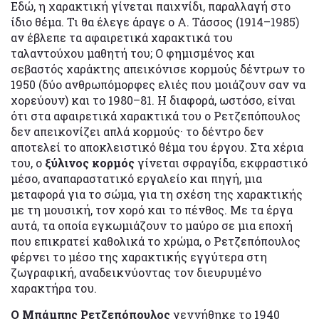
Εδώ, η χαρακτική γίνεται παιχνίδι, παραλλαγή στο
ίδιο θέμα. Τι θα έλεγε άραγε ο Α. Τάσσος (1914–1985)
αν έβλεπε τα αφαιρετικά χαρακτικά του
ταλαντούχου μαθητή του; Ο φημισμένος και
σεβαστός χαράκτης απεικόνισε κορμούς δέντρων το
1950 (δύο ανθρωπόμορφες ελιές που μοιάζουν σαν να
χορεύουν) και το 1980–81. Η διαφορά, ωστόσο, είναι
ότι στα αφαιρετικά χαρακτικά του ο Ρετζεπόπουλος
δεν απεικονίζει απλά κορμούς· το δέντρο δεν
αποτελεί το αποκλειστικό θέμα του έργου. Στα χέρια
του, ο
ξύλινος κορμός
γίνεται σφραγίδα, εκφραστικό
μέσο, αναπαραστατικό εργαλείο και πηγή, μια
μεταφορά για το σώμα, για τη σχέση της χαρακτικής
με τη μουσική, τον χορό και το πένθος. Με τα έργα
αυτά, τα οποία εγκωμιάζουν το μαύρο σε μια εποχή
που επικρατεί καθολικά το χρώμα, ο Ρετζεπόπουλος
φέρνει το μέσο της χαρακτικής εγγύτερα στη
ζωγραφική, αναδεικνύοντας τον διευρυμένο
χαρακτήρα του.
Ο Μπάμπης Ρετζεπόπουλος
γεννήθηκε το 1940