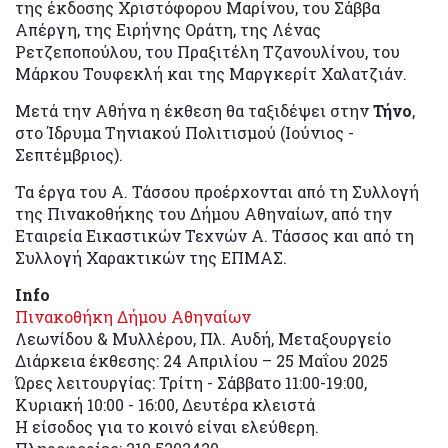
της έκδοσης Χριστόφορου Μαρίνου, του Σάββα
Απέργη, της Ειρήνης Οράτη, της Λένας
Ρετζεποπούλου, του Πραξιτέλη Τζανουλίνου, του
Μάρκου Τουφεκλή και της Μαργκερίτ Χαλατζιάν.
Μετά την Αθήνα η έκθεση θα ταξιδέψει στην
Τήνο
,
στο Ίδρυμα Τηνιακού Πολιτισμού (Ιούνιος -
Σεπτέμβριος).
Τα έργα του Α. Τάσσου προέρχονται από τη Συλλογή
της Πινακοθήκης του Δήμου Αθηναίων, από την
Εταιρεία Εικαστικών Τεχνών Α. Τάσσος και από τη
Συλλογή Χαρακτικών της ΕΠΜΑΣ.
Info
Πινακοθήκη Δήμου Αθηναίων
Λεων​ί​δου & Μυλλέρου​​, Πλ. Αυδή, Μεταξουργείο
Διάρκεια έκθεσης: 24 Απριλίου – 25 Μαΐου 2025
Ώρες λειτουργίας: Τρίτη - Σάββατο 11:00-19:00,
Κυριακή 10:00 - 16:00, Δευτέρα κλειστά
Η είσοδος για το κοινό είναι ελεύθερη.