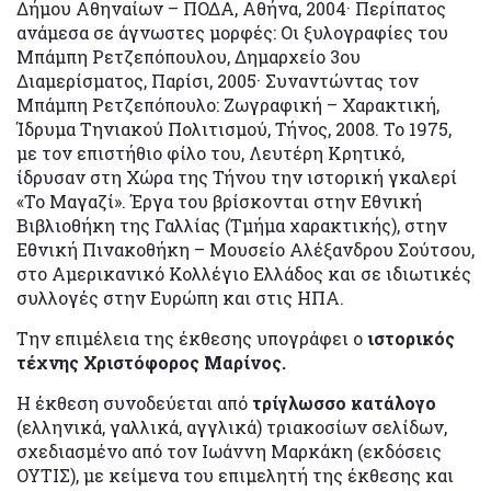
Δήμου Αθηναίων – ΠΟΔΑ, Αθήνα, 2004· Περίπατος
ανάμεσα σε άγνωστες μορφές: Οι ξυλογραφίες του
Μπάμπη Ρετζεπόπουλου, Δημαρχείο 3ου
Διαμερίσματος, Παρίσι, 2005· Συναντώντας τον
Μπάμπη Ρετζεπόπουλο: Ζωγραφική – Χαρακτική,
Ίδρυμα Τηνιακού Πολιτισμού, Τήνος, 2008. Το 1975,
με τον επιστήθιο φίλο του, Λευτέρη Κρητικό,
ίδρυσαν στη Χώρα της Τήνου την ιστορική γκαλερί
«Το Μαγαζί». Έργα του βρίσκονται στην Εθνική
Βιβλιοθήκη της Γαλλίας (Τμήμα χαρακτικής), στην
Εθνική Πινακοθήκη – Μουσείο Αλέξανδρου Σούτσου,
στο Αμερικανικό Κολλέγιο Ελλάδος και σε ιδιωτικές
συλλογές στην Ευρώπη και στις ΗΠΑ.
Την επιμέλεια της έκθεσης υπογράφει ο
ιστορικός
τέχνης Χριστόφορος Μαρίνος.
Η έκθεση συνοδεύεται από
τρίγλωσσο κατάλογο
(ελληνικά, γαλλικά, αγγλικά) τριακοσίων σελίδων,
σχεδιασμένο από τον Ιωάννη Μαρκάκη (εκδόσεις
ΟΥΤΙΣ), με κείμενα του επιμελητή της έκθεσης και