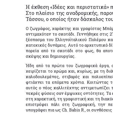
Η έκθεση «Ιδέες και περιστατικά» π
Στο πλαίσιο της αναδρομικής, παρο
Τάσσου, ο οποίος ήταν δάσκαλος το
Ο ζωγράφος, χαράκτης και γραφίστας Μπά
αντιμαχόταν το σκοτάδι. Γεννήθηκε στις 2
ξέσπασμα του Ελληνοϊταλικού Πολέμου κα
κατοχικές δυνάμεις. Αυτό το αρχετυπικό δί
πορεία από το σκοτάδι στο φως, θα αποτ
σκέψης και δημιουργίας.
Ήδη από τα πρώτα του ζωγραφικά έργα, 
χειρίζεται το χρώμα και, κυρίως, με τη δι
καλοδουλεμένες, στιβαρές και πολυεπίπ
φτιάχνει τα επόμενα χρόνια. Κοιτώντας τ
αυτός ο νέος καλλιτέχνης αντιμετωπίζει 
νεκρές φύσεις σαν έμψυχες οντότητες. Τα 
στη χαρακτική, τη γραφιστική και τη δια
επιστρέφει πάλι στη ζωγραφική, την πε
υπογράφει πια ως Ch. Babis R., οι συνθέσε