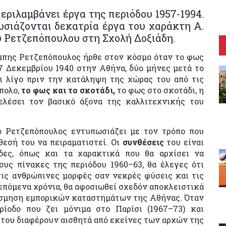
εριλαμβάνει έργα της περιόδου 1957-1994.
υσιάζονται δεκατρία έργα του χαράκτη Α.
υ Ρετζεπόπουλου στη Σχολή Δοξιάδη.
μπης Ρετζεπόπουλος ήρθε στον κόσμο όταν το φως
7 Δεκεμβρίου 1940 στην Αθήνα, δύο μήνες μετά το
ι λίγο πριν την κατάληψη της χώρας του από τις
πολο,
το φως και το σκοτάδι,
το φως στο σκοτάδι, η
ελέσει τον βασικό άξονα της καλλιτεχνικής του
ο Ρετζεπόπουλος εντυπωσιάζει με τον τρόπο που
άθεσή του να πειραματιστεί. Οι
συνθέσεις
του είναι
εδες, όπως και τα χαρακτικά που θα αρχίσει να
ους πίνακες της περιόδου 1960–63, θα έλεγες ότι
τις ανθρώπινες μορφές σαν νεκρές φύσεις και τις
επόμενα χρόνια, θα αφοσιωθεί σχεδόν αποκλειστικά
κόσμηση εμπορικών καταστημάτων της Αθήνας. Όταν
ρίοδο που ζει μόνιμα στο Παρίσι (1967–73) και
ις του διαφέρουν αισθητά από εκείνες των αρχών της