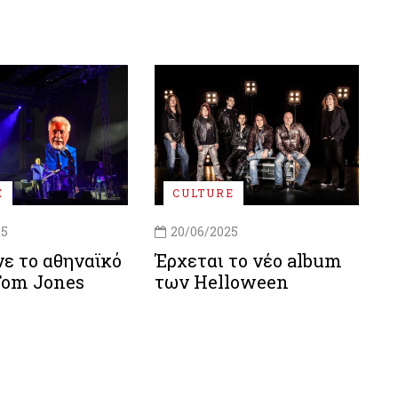
E
CULTURE
25
20/06/2025
ε το αθηναϊκό
Έρχεται το νέο album
Tom Jones
των Helloween