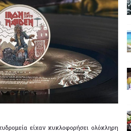
αχυδρομεία είχαν κυκλοφορήσει ολόκληρη