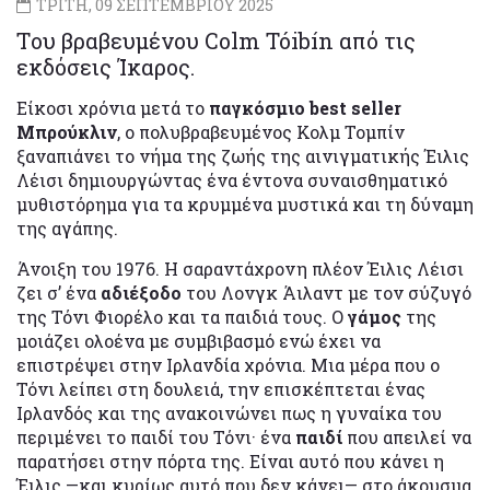
ΤΡΙΤΗ, 09 ΣΕΠΤΕΜΒΡΙΟΥ 2025
Tου βραβευμένου Colm Tóibín από τις
εκδόσεις Ίκαρος.
Είκοσι χρόνια μετά το
παγκόσμιο best seller
Μπρούκλιν
, ο πολυβραβευμένος Κολμ Τομπίν
ξαναπιάνει το νήμα της ζωής της αινιγματικής Έιλις
Λέισι δημιουργώντας ένα έντονα συναισθηματικό
μυθιστόρημα για τα κρυμμένα μυστικά και τη δύναμη
της αγάπης.
Άνοιξη του 1976. Η σαραντάχρονη πλέον Έιλις Λέισι
ζει σ’ ένα
αδιέξοδο
του Λονγκ Άιλαντ με τον σύζυγό
της Τόνι Φιορέλο και τα παιδιά τους. Ο
γάμος
της
μοιάζει ολοένα με συμβιβασμό ενώ έχει να
επιστρέψει στην Ιρλανδία χρόνια. Μια μέρα που ο
Τόνι λείπει στη δουλειά, την επισκέπτεται ένας
Ιρλανδός και της ανακοινώνει πως η γυναίκα του
περιμένει το παιδί του Τόνι· ένα
παιδί
που απειλεί να
παρατήσει στην πόρτα της. Είναι αυτό που κάνει η
Έιλις —και κυρίως αυτό που δεν κάνει— στο άκουσμα