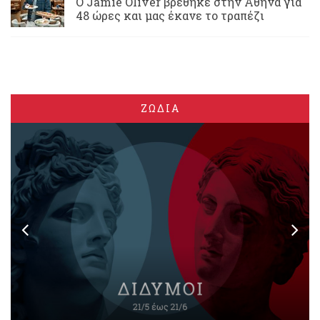
Ο Jamie Oliver βρέθηκε στην Αθήνα για
48 ώρες και μας έκανε το τραπέζι
ΖΩΔΙΑ