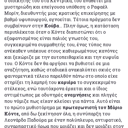
ο διοικητής του στα Κεντρικά, του αναθέτει μια
μυστηριώδη και επείγουσα υπόθεση: ο Ραφαέλ
Μορίν, διευθυντής μιας κρατικής επιχείρησης με
βαθμό υφυπουργού, αγνοείται. Τέτοια πράγματα δεν
συμβαίνουν στην
Κούβα
… Πλην όμως, η κατάσταση
περιπλέκεται όταν ο Κόντε διαπιστώνει ότι ο
εξαφανισμένος είναι παλιός γνωστός του,
συγκεκριμένα συμμαθητής του, ένας τύπος που
ανέκαθεν υπάκουε στους καθιερωμένους κανόνες
και ξεχώριζε με την αυτοπειθαρχία και την ευφυΐα
του. Ο Κόντε δεν θα αργήσει να βυθιστεί σε μια
αναζήτηση, καθώς σταδιακά ανακαλύπτει σκιές στο
φαινομενικά τέλειο παρελθόν πάνω στο οποίο είχε
στηρίξει τη λαμπρή του
καριέρα
το συγκεκριμένο
στέλεχος, ενώ ταυτόχρονα έρχεται και ο ίδιος
αντιμέτωπος με οδυνηρές
αναμνήσεις
και πληγές
που νόμιζε πως είχαν κλείσει για πάντα. Αυτό είναι
το πρώτο μυθιστόρημα με
πρωταγωνιστή τον Μάριο
Κόντε,
από δω ξεκίνησαν όλα, η συνύπαρξη του
Λεονάρδο Παδούρα με έναν πολύπλευρο, αντιφατικό,
συναρπαστικό ήρωα που μοιάζει και δεν μοιάζει στον