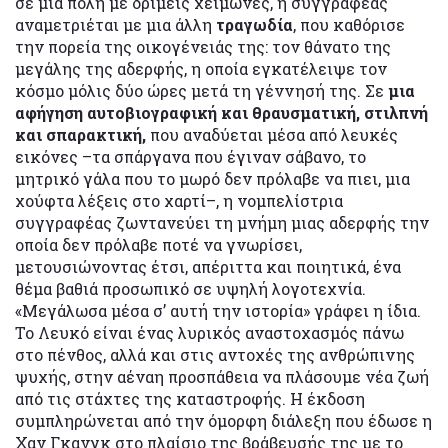
σε μια πόλη με δριμείς χειμώνες, η συγγραφέας
αναμετριέται με μια άλλη
τραγωδία
, που καθόρισε
την πορεία της οικογένειάς της: τον θάνατο της
μεγάλης της αδερφής, η οποία εγκατέλειψε τον
κόσμο μόλις δύο ώρες μετά τη γέννησή της. Σε
μια
αφήγηση αυτοβιογραφική και θραυσματική, στιλπνή
και σπαρακτική,
που αναδύεται μέσα από λευκές
εικόνες –τα σπάργανα που έγιναν σάβανο, το
μητρικό γάλα που το μωρό δεν πρόλαβε να πιει, μια
χούφτα λέξεις στο χαρτί–, η νομπελίστρια
συγγραφέας ζωντανεύει τη μνήμη μιας αδερφής την
οποία δεν πρόλαβε ποτέ να γνωρίσει,
μετουσιώνοντας έτσι, απέριττα και ποιητικά, ένα
θέμα βαθιά προσωπικό σε υψηλή λογοτεχνία.
«Μεγάλωσα μέσα σ’ αυτή την ιστορία» γράφει η ίδια.
Το Λευκό είναι ένας λυρικός αναστοχασμός πάνω
στο πένθος, αλλά και στις αντοχές της ανθρώπινης
ψυχής, στην αέναη προσπάθεια να πλάσουμε νέα ζωή
από τις στάχτες της καταστροφής. Η έκδοση
συμπληρώνεται από την όμορφη διάλεξη που έδωσε η
Χαν Γκανγκ στο πλαίσιο της βράβευσής της με το