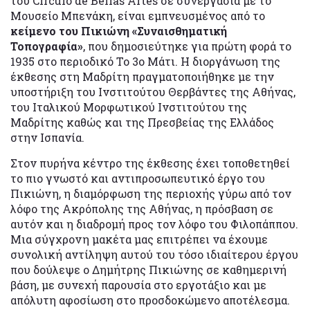
του Círculo de Bellas Artes σε συνεργασία με το
Μουσείο Μπενάκη, είναι εμπνευσμένος από το
κείμενο του Πικιώνη «Συναισθηματική
Τοπογραφία»
, που δημοσιεύτηκε για πρώτη φορά το
1935 στο περιοδικό Το 3ο Μάτι. Η διοργάνωση της
έκθεσης στη Μαδρίτη πραγματοποιήθηκε με την
υποστήριξη του Ινστιτούτου Θερβάντες της Αθήνας,
του Ιταλικού Μορφωτικού Ινστιτούτου της
Μαδρίτης καθώς και της Πρεσβείας της Ελλάδος
στην Ισπανία.
Στον πυρήνα κέντρο της έκθεσης έχει τοποθετηθεί
το πιο γνωστό και αντιπροσωπευτικό έργο του
Πικιώνη, η διαμόρφωση της περιοχής γύρω από τον
λόφο της Ακρόπολης της Αθήνας, η πρόσβαση σε
αυτόν και η διαδρομή προς τον λόφο του Φιλοπάππου.
Μια σύγχρονη μακέτα μας επιτρέπει να έχουμε
συνολική αντίληψη αυτού του τόσο ιδιαίτερου έργου
που δούλεψε ο Δημήτρης Πικιώνης σε καθημερινή
βάση, με συνεχή παρουσία στο εργοτάξιο και με
απόλυτη αφοσίωση στο προσδοκώμενο αποτέλεσμα.