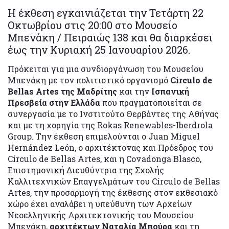
Η έκθεση εγκαινιάζεται την Τετάρτη 22
Οκτωβρίου στις 20:00 στο Μουσείο
Μπενάκη / Πειραιώς 138 και θα διαρκέσει
έως την Κυριακή 25 Ιανουαρίου 2026.
Πρόκειται για μια συνδιοργάνωση του Μουσείου
Μπενάκη με τον πολιτιστικό οργανισμό
Círculo de
Bellas Artes της Μαδρίτης
και την
Ισπανική
Πρεσβεία στην Ελλάδα
που πραγματοποιείται σε
συνεργασία με το Ινστιτούτο Θερβάντες της Αθήνας
και με τη χορηγία της Rokas Renewables-Iberdrola
Group. Την έκθεση επιμελούνται ο Juan Miguel
Hernández León, ο αρχιτέκτονας και Πρόεδρος του
Círculo de Bellas Artes, και η Covadonga Blasco,
Επιστημονική Διευθύντρια της Σχολής
Καλλιτεχνικών Επαγγελμάτων του Círculo de Bellas
Artes, την προσαρμογή της έκθεσης στον εκθεσιακό
χώρο έχει αναλάβει η υπεύθυνη των Αρχείων
Νεοελληνικής Αρχιτεκτονικής του Μουσείου
Μπενάκη,
αρχιτέκτων Ναταλία Μπούρα
και τη