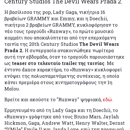
Century Studios The Devil Wears Prada 2.
Η βασίλισσα της pop, Lady Gaga, νικήτρια 16
βραβείων GRAMMY και Emmy, και η Doechii,
νικήτρια 2 βραβείων GRAMMY, κυκλοφόρησαν το
νέο τους τραγούδι «Runway», το πρώτο μουσικό
κομμάτι που αποκαλύπτεται από την επερχόμενη
ταινία της 20th Century Studios
The Devil Wears
Prada 2.
Η συνεργασία ανακοινώθηκε νωρίτερα
αυτή την εβδομάδα, όταν το τραγούδι παρουσιάστηκε
ως
teaser στο τελευταίο trailer της ταινίας
. Με
έντονο dance χαρακτήρα, το «Runway» κυκλοφορεί
ενόψει της πολυαναμενόμενης συνέχειας, η οποία
κάνει πρεμιέρα στους κινηματογράφους την 1η
Μαΐου.
Βρείτε και ακούστε το "Runway" ψηφιακά,
εδώ.
Ερμηνευμένο από τη Lady Gaga και τη Doechii, το
«Runway» γράφτηκε από τους Bruno Mars, Jaylah
Hickmon, Gaga, Andrew Watt, Henry Walter, Dernst
“D’Mile” Emile II και Jayda Love, ενώ την παραγωγή