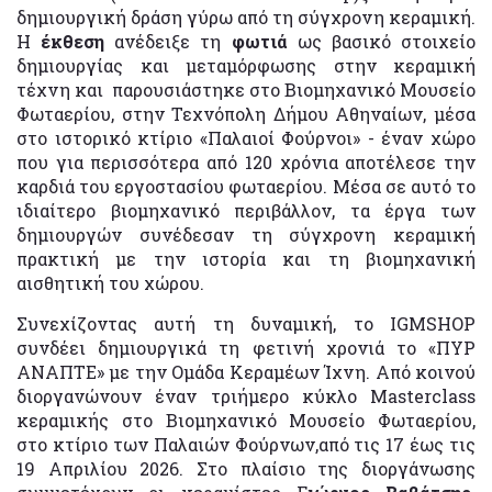
δημιουργική δράση γύρω από τη σύγχρονη κεραμική.
Η
έκθεση
ανέδειξε τη
φωτιά
ως βασικό στοιχείο
δημιουργίας και μεταμόρφωσης στην κεραμική
τέχνη και παρουσιάστηκε στο Βιομηχανικό Μουσείο
Φωταερίου, στην Τεχνόπολη Δήμου Αθηναίων, μέσα
στο ιστορικό κτίριο «Παλαιοί Φούρνοι» - έναν χώρο
που για περισσότερα από 120 χρόνια αποτέλεσε την
καρδιά του εργοστασίου φωταερίου. Μέσα σε αυτό το
ιδιαίτερο βιομηχανικό περιβάλλον, τα έργα των
δημιουργών συνέδεσαν τη σύγχρονη κεραμική
πρακτική με την ιστορία και τη βιομηχανική
αισθητική του χώρου.
Συνεχίζοντας αυτή τη δυναμική, το IGMSHOP
συνδέει δημιουργικά τη φετινή χρονιά το «ΠΥΡ
ΑΝΑΠΤΕ» με την Ομάδα Κεραμέων Ίχνη. Από κοινού
διοργανώνουν έναν τριήμερο κύκλο Masterclass
κεραμικής στο Βιομηχανικό Μουσείο Φωταερίου,
στο κτίριο των Παλαιών Φούρνων,από τις 17 έως τις
19 Απριλίου 2026. Στο πλαίσιο της διοργάνωσης