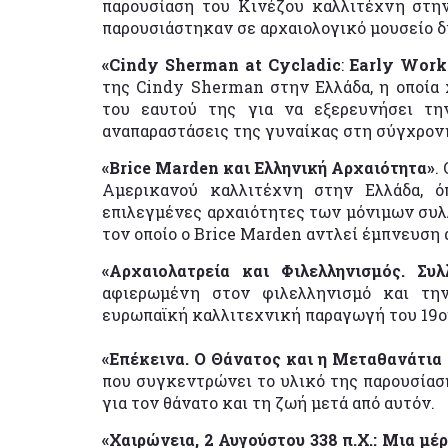
παρουσίαση του Κινέζου καλλιτέχνη στη
παρουσιάστηκαν σε αρχαιολογικό μουσείο δ
«
Cindy
Sherman
at
Cycladic
:
Early
Work
της Cindy Sherman στην Ελλάδα, η οποία
του εαυτού της για να εξερευνήσει τη
αναπαραστάσεις της γυναίκας στη σύγχρον
«
Brice
Marden
και Ελληνική Αρχαιότητα»
.
Αμερικανού καλλιτέχνη στην Ελλάδα, 
επιλεγμένες αρχαιότητες των μόνιμων συλ
τον οποίο ο Brice Marden αντλεί έμπνευση 
«Αρχαιολατρεία και Φιλελληνισμός. Συ
αφιερωμένη στον φιλελληνισμό και την
ευρωπαϊκή καλλιτεχνική παραγωγή του 19ου
«Επέκεινα. Ο Θάνατος και η Μεταθανάτια
που συγκεντρώνει το υλικό της παρουσίασ
για τον θάνατο και τη ζωή μετά από αυτόν.
«Χαιρώνεια, 2 Αυγούστου 338 π.Χ.: Μια μέ