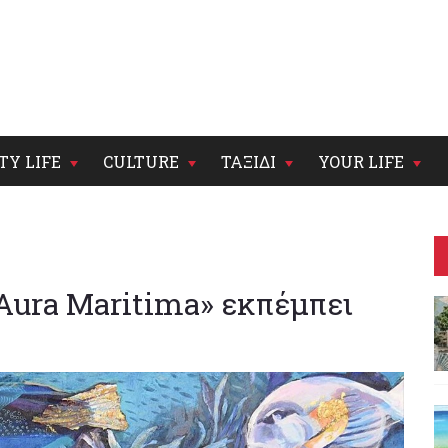
TY LIFE
CULTURE
ΤΑΞΙΔΙ
YOUR LIFE
Aura Maritima» εκπέμπει