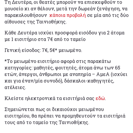
Τη Δευτέρα, οι θεατές μπορούν να επισκεφθούν το
μουσείο κι αν θέλουν, μετά την δωρεάν ξενάγηση, να
παρακολουθήσουν
κάποια προβολή
σε μία από τις δύο
αίθουσες της Ταινιοθήκης.
Κάθε Δευτέρα ισχύει προσφορά εισόδου για 2 άτομα
με 1 εισιτήριο στα 7€ από το ταμείο
Γενική είσοδος: 7€, 5€* μειωμένο.
*Το μειωμένο εισιτήριο αφορά στις παρακάτω
κατηγορίες: μαθητές, φοιτητές, άτομα άνω των 65
ετών, άνεργοι, άνθρωποι με αναπηρία – ΑμεΑ (ισχύει
και για έναν/μία συνοδό), δάσκαλοι-καθηγητές,
ατέλειες.
Κλείστε ηλεκτρονικά τα εισιτήριά σας
εδώ
.
Σημειώνεται πως οι δικαιούχοι μειωμένου
εισιτηρίου, θα πρέπει να προμηθευτούν τα εισιτήριά
τους από το ταμείο της Ταινιοθήκης.