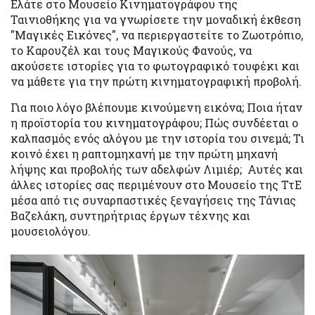
Ελάτε στο Μουσείο Κινηματογράφου της
Ταινιοθήκης για να γνωρίσετε την μοναδική έκθεση
"Μαγικές Εικόνες", να περιεργαστείτε το Ζωοτρόπιο,
το Καρουζέλ και τους Μαγικούς Φανούς, να
ακούσετε ιστορίες για το φωτογραφικό τουφέκι και
να μάθετε για την πρώτη κινηματογραφική προβολή.
Για ποιο λόγο βλέπουμε κινούμενη εικόνα; Ποια ήταν
η προϊστορία του κινηματογράφου; Πώς συνδέεται ο
καλπασμός ενός αλόγου με την ιστορία του σινεμά; Τι
κοινό έχει η ραπτομηχανή με την πρώτη μηχανή
λήψης και προβολής των αδελφών Λιμιέρ; Αυτές και
άλλες ιστορίες σας περιμένουν στο Μουσείο της ΤτΕ
μέσα από τις συναρπαστικές ξεναγήσεις της Τάνιας
Βαζελάκη, συντηρήτριας έργων τέχνης και
μουσειολόγου.