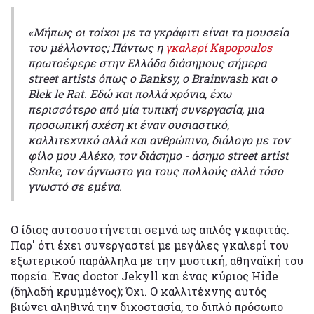
«Μήπως οι τοίχοι με τα γκράφιτι είναι τα μουσεία
του μέλλοντος; Πάντως η
γκαλερί Kapopoulos
πρωτοέφερε στην Ελλάδα διάσημους σήμερα
street artists όπως ο Banksy, ο Brainwash και ο
Blek le Rat. Εδώ και πολλά χρόνια, έχω
περισσότερο από μία τυπική συνεργασία, μια
προσωπική σχέση κι έναν ουσιαστικό,
καλλιτεχνικό αλλά και ανθρώπινο, διάλογο με τον
φίλο μου Αλέκο, τον διάσημο - άσημο street artist
Sonke, τον άγνωστο για τους πολλούς αλλά τόσο
γνωστό σε εμένα.
Ο ίδιος αυτοσυστήνεται σεμνά ως απλός γκαφιτάς.
Παρ' ότι έχει συνεργαστεί με μεγάλες γκαλερί του
εξωτερικού παράλληλα με την μυστική, αθηναϊκή του
πορεία. Ένας doctor Jekyll και ένας κύριος Hide
(δηλαδή κρυμμένος); Όχι. Ο καλλιτέχνης αυτός
βιώνει αληθινά την διχοστασία, το διπλό πρόσωπο