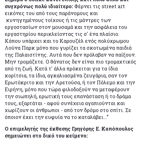
συγχρόνως πολύ ιδιαίτερο:
Φέρνει τις street art
εικόνες του από τους παράνομους και
κυνηγημένους τοίχους ή τις μάντρες των
εργοστασίων στον μουσαμά και την ασφάλεια του
εργαστηρίου περικλείοντας τις σ' ένα πλαίσιο.
Κάπου υπάρχει και το Καρουζέλ ενός πολύχρωμου
Λούνα Παρκ μόνο που γυρίζει τα σκοτωμένα παιδιά
της Παλαιστίνης. Αυτά που δεν πρόλαβαν να παίξουν.
Μην τρομάζετε. Ο θάνατος δεν είναι πιο τρομαχτικός
από τη ζωή. Κατά τ' άλλα πρόκειται για τα ίδια
κορίτσια, τα ίδια, αγκαλιασμένα ζευγάρια, σαν τον
Ερωτόκριτο και την Αρετούσα, ή τον Πόλεμο και την
Ειρήνη, μόνο που τώρα φιλοδοξούν να μεταφέρουν
την σιωπηλή, ερωτική τους επανάσταση ή το δράμα
τους, εξαρτάται - αφού συνέχεια αγαπιούνται και
χωρίζουν οι άνθρωποι - από τον δρόμο στο σπίτι. Σε
όποιον έχει την ευφυία να το καταλάβει...”
Ο επιμελητής της έκθεσης Γρηγόρης Ε. Καπόπουλος
σημειώνει στο δικό του κείμενο: