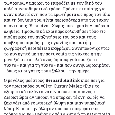
των καιρών μας και το εκφράζει με τον δικό του
πολύ συναισθηματικό τρόπο. Πρόκειται επίσης για
έναν καλλιτέχνη που τα ερωτήματα ως προς τον ίδιο
και τη δουλειά του, είναι περισσότερα από τις τυχόν
απαντήσεις. Έτσι είναι: Χωρίς μυστήριο δεν υπάρχει
αλήθεια. Προσωπικά έχω παρακολουθήσει τόσο τις
αισθητικές του αναζητήσεις του όσο και τους
προβληματισμούς ή τις αγωνίες που αυτή η
ζωγραφική περιπέτεια εκφράζει. Συνυπολογίζοντας
το κυνηγητό με την αστυνομία τις νύχτες ή την
μοναξιά στο ατελιέ ενός δημιουργού που ζει τη
νύχτα - και για τη νύχτα - και που συνήθως κοιμάται
- όπως κι οι γάτες του εξάλλου - την ημέρα…
Ο μεγάλος μαέστρος
Bernard Haitink
είχε πει για
τον πρωτοπόρο συνθέτη Gustav Maler: «Είχε το
εξαιρετικό ταλέντο να είναι δυστυχισμένος!»
Διερωτώμαι αν μπορεί να υπάρχει τέχνη χωρίς να
ξεκινάει από εσωτερική θλίψη και μιαν υπαρξιακή
λύπη. Κι από την άλλη αν υπάρχει διαφορετικός
τρόπος για να ξεφύγεις από τη λύπη ή τη μελαγχολία