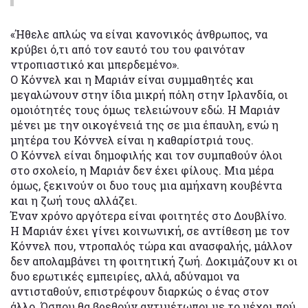
«Ήθελε απλώς να είναι κανονικός άνθρωπος, να
κρύβει ό,τι από τον εαυτό του του φαινόταν
ντροπιαστικό και μπερδεμένο».
Ο Κόννελ και η Μαριάν είναι συμμαθητές και
μεγαλώνουν στην ίδια μικρή πόλη στην Ιρλανδία, οι
ομοιότητές τους όμως τελειώνουν εδώ. Η Μαριάν
μένει με την οικογένειά της σε μια έπαυλη, ενώ η
μητέρα του Κόννελ είναι η καθαρίστριά τους.
O Κόννελ είναι δημοφιλής και τον συμπαθούν όλοι
στο σχολείο, η Μαριάν δεν έχει φίλους. Μια μέρα
όμως, ξεκινούν οι δυο τους μια αμήχανη κουβέντα
και η ζωή τους αλλάζει.
Έναν χρόνο αργότερα είναι φοιτητές στο Δουβλίνο.
Η Μαριάν έχει γίνει κοινωνική, σε αντίθεση με τον
Κόννελ που, ντροπαλός τώρα και ανασφαλής, μάλλον
δεν απολαμβάνει τη φοιτητική ζωή. Δοκιμάζουν κι οι
δυο ερωτικές εμπειρίες, αλλά, αδύναμοι να
αντισταθούν, επιστρέφουν διαρκώς ο ένας στον
άλλο. Ώσπου θα βρεθούν αντιμέτωποι με το μέχρι πού