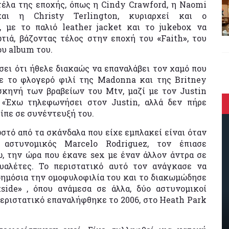
έλα της εποχής, όπως η Cindy Crawford, η Νaomi
αι η Christy Terlington, κυριαρχεί και ο
, με το παλιό leather jacket και το jukebox να
τιά, βάζοντας τέλος στην εποχή του
«
Faith
»
, του
υ album του.
σει ότι ήθελε διακαώς να επαναλάβει τον χαμό που
με το φλογερό φιλί της Madonna και της Britney
σκηνή των βραβείων του Mtv, μαζί με τον Justin
 «Έχω τηλεφωνήσει στον Justin, αλλά δεν πήρε
είπε σε συνέντευξή του.
ωστό από τα σκάνδαλα που είχε εμπλακεί είναι όταν
αστυνομικός Marcelo Rodriguez, τον έπιασε
, την ώρα που έκανε sex με έναν άλλον άντρα σε
υαλέτες. Το περιστατικό αυτό τον ανάγκασε να
δημόσια την ομοφυλοφιλία του και το διακωμώδησε
side
»
, όπου ανάμεσα σε άλλα, δύο αστυνομικοί
περιστατικό επαναλήφθηκε το 2006, στο Heath Park