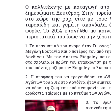
O καλλιτέχνης με καταγωγή από 
ξημερώματα Δευτέρας, Στην πορεία
στο χώρο της pop, είτε με τους 
ταραχώδη και γεμάτη σκάνδαλα, 
φορές. Το 2014 επανήλθε με καιν
περιστατικά που ίσως να μην ξέρετε
1. Το πραγματικό του όνομα ήταν Γιώργος
Μεγάλη Βρετανία και ο πατέρας του από τ
Λονδίνου. Με τον Andrew Ridgeley που 
στο σχολείο. Η πρώτη του ενασχόληση με τ
του μπάντα, μαζί με τον Ridgeley, οι Execut
2. Η απόφασή του να τραγουδήσει το
«
Wh
Αγώνων του 2012 στο Λονδίνο, ήταν εμπνευ
να χάσει τη ζωή του από πνευμονία και 
αρρώστια, ταίριαζε με το πνεύμα των Αγών
3. Το θρυ
σκηνοθετημ