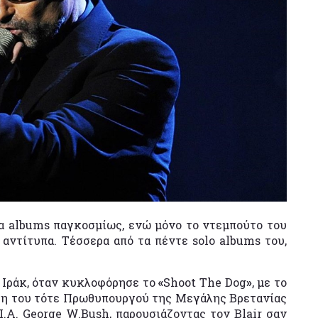
ια albums παγκοσμίως, ενώ μόνο το ντεμπούτο του
αντίτυπα. Τέσσερα από τα πέντε solo albums του,
ο Ιράκ, όταν κυκλοφόρησε το
«
Shoot The Dog
»
, με το
ση του τότε Πρωθυπουργού της Μεγάλης Βρετανίας
.Α. George W.Bush, παρουσιάζοντας τον Blair σαν