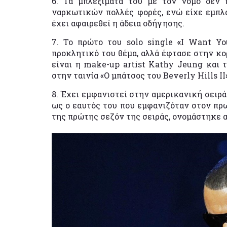
6. Τα μπλεξίματά του με τον νόμο δεν 
ναρκωτικών πολλές φορές, ενώ είχε εμπλ
έχει αφαιρεθεί η άδεια οδήγησης.
7. Το πρώτο του solo single
«
I Want Yo
προκλητικό του θέμα, αλλά έφτασε στην κο
είναι η make-up artist Kathy Jeung και τ
στην ταινία «Ο μπάτσος του Beverly Hills II
8. Έχει εμφανιστεί στην αμερικανική σειρά
ως ο εαυτός του που εμφανιζόταν στον πρ
της πρώτης σεζόν της σειράς, ονομάστηκε α