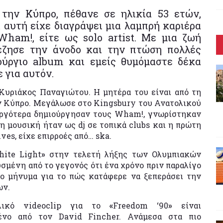
την Κύπρο, πέθανε σε ηλικία 53 ετών,
 αυτή είχε διαγράψει μια λαμπρή καριέρα
Wham!, είτε ως solo artist. Με μια ζωή
έζησε την άνοδο και την πτώση πολλές
ούργιο album και εμείς θυμόμαστε δέκα
 για αυτόν.
-Κυριάκος Παναγιώτου. Η μητέρα του είναι από τη
ην Κύπρο. Μεγάλωσε στο Kingsbury του Ανατολικού
αργότερα δημιούργησαν τους Wham!, γνωρίστηκαν
η μουσική ήταν ως dj σε τοπικά clubs και η πρώτη
ives, είχε επιρροές από… ska.
ite Light
»
στην τελετή λήξης των Ολυμπιακών
σμένη από το γεγονός ότι ένα χρόνο πριν παραλίγο
το μήνυμα για το πώς κατάφερε να ξεπεράσει την
ων.
λικό videoclip για το
«
Freedom ‘90
»
είναι
ένο από τον David Fincher. Ανάμεσα στα πιο