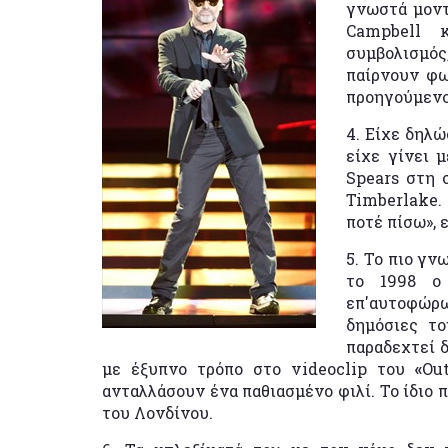
γνωστά μοντ
Campbell κ
συμβολισμός
παίρνουν φω
προηγούμενο
4. Είχε δηλώ
είχε γίνει 
Spears στη 
Timberlake.
ποτέ πίσω», 
5. Το πιο γν
το 1998 ο 
επ'αυτοφώρω
δημόσιες το
παραδεχτεί 
με έξυπνο τρόπο στο videoclip του
«
Out
ανταλλάσουν ένα παθιασμένο φιλί. Το ίδιο 
του Λονδίνου.