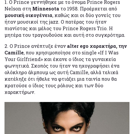
1. Ο Prince γεννήθηκε με το όνομα Prince Rogers
Nelson στη
Minnesota
το 1958. Προέρχεται από
μουσική οικογένεια
, καθώς και οι δύο γονείς του
ήταν μουσικοί της jazz. O πατέρας του ήταν
πιανίστας και μέλος του Prince Rogers Trio. Η
μητέρα του τραγουδούσε και αυτή στο συγκρότημα.
2. Ο Prince ανέπτυξε έναν
alter ego χαρακτήρα, την
Camille
, που χρησιμοποίησε στο single «If I Was
Your Girlfriend» και έκανε ο ίδιος τα γυναικεία
φωνητικά. Σκοπός του ήταν να ηχογραφήσει ένα
ολόκληρο άλμπουμ ως αυτή Camille, αλλά τελικά
κατέληξε ότι ήθελε να φτιάξει μια ταινία που θα
κρατούσε ο ίδιος τους ρόλους και των δύο
χαρακτήρων.