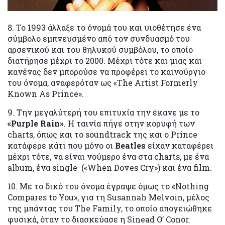
8. To 1993 άλλαξε το όνομά του και υιοθέτησε ένα
σύμβολο εμπνευσμένο από τον συνδυασμό του
αρσενικού και του θηλυκού συμβόλου, το οποίο
διατήρησε μέχρι το 2000. Μέχρι τότε και μιας και
κανένας δεν μπορούσε να προφέρει το καινούργιο
του όνομα, αναφερόταν ως «The Artist Formerly
Known As Prince».
9. Την μεγαλύτερή του επιτυχία την έκανε με το
«Purple Rain»
. Η ταινία πήγε στην κορυφή των
charts, όπως και το soundtrack της και ο Prince
κατάφερε κάτι που μόνο οι
Beatles
είχαν καταφέρει
μέχρι τότε, να είναι νούμερο ένα στα charts, με ένα
album, ένα single («When Doves Cry») και ένα film.
10. Με το δικό του όνομα έγραψε όμως το «Nothing
Compares to You», για τη Susannah Melvoin, μέλος
της μπάντας του The Family, το οποίο απογειώθηκε
φυσικά, όταν το διασκεύασε η Sinead O’ Conor.