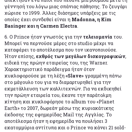
γέννησή του λόγω μιας σπάνιας πάθησης. Το ζευγάρι
χώρισε το 1999. Άλλες διάσημες υπάρξεις με τις
οποίες έχει συνδεθεί είναι η
Madonna, η Kim
Basinger και η Carmen Electra
.
6. O Prince ήταν γνωστός για την
τελειομανία
του.
Μπορεί να περνούσε μέρες στο studio μέχρι να
καταφέρει το αποτέλεσμα που τον ικανοποιούσε.
Ήταν επίσης,
εχθρός των μεγάλων δισκογραφικών
,
ειδικά της πρώην εταιρείας του, της Warner.
Χαρακτηριστικό παράδειγμα ήταν όταν
κυκλοφορούσε με τη λέξη
«Slave»
γραμμένη πάνω
στο μάγουλο του για να διαμαρτυρηθεί για την
εκμετάλλευση των καλλιτεχνών. Για να εκδικηθεί
την πρώην εταιρεία του, έκανε την παράτολμη
κίνηση και κυκλοφόρησε το album του «Planet
Earth» το 2007, δωρεάν μέσω της κυριακάτικης
έκδοσης της εφημερίδας Mail της Αγγλίας. Το
αποτέλεσμα ήταν η εφημερίδα να πουλήσει 3
εκατομμύρια αντίτυπα και ο Prince να κάνει 21 sold-