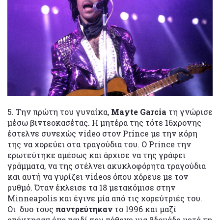
5. Την πρώτη του γυναίκα,
Mayte Garcia
τη γνώρισε
μέσω βιντεοκασέτας. Η μητέρα της τότε 16χρονης
έστελνε συνεχώς video στον Prince με την κόρη
της να χορεύει στα τραγούδια του. Ο Prince την
ερωτεύτηκε αμέσως και άρχισε να της γράφει
γράμματα, να της στέλνει ακυκλοφόρητα τραγούδια
και αυτή να γυρίζει videos όπου χόρευε με τον
ρυθμό. Όταν έκλεισε τα 18 μετακόμισε στην
Minneapolis και έγινε μία από τις χορεύτριές του.
Οι δυο τους
παντρεύτηκαν
το 1996 και μαζί
απέκτησαν ένα παιδί που πέθανε μια βδομάδα μετά τη