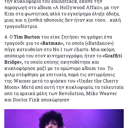
την κυκλοφορία του soundtrack, έκανε την
παραγωγή στο album «A Hollywood Affair», με την
Kim στα φωνητικά, αλλά το εγχείρημα έληξε άδοξα,
μιας και η ξανθιά ηθοποιός δεν ήταν και τόσο... καλή
τραγουδίστρια.
4. Ο
Tim Burton
του είχε ζητήσει να γράψει ένα
τραγούδι για το
«Batman»,
το οποίο («Batdance»)
πήγε κατευθείαν στο Νο 1 των charts. Μια ακόμη
απόπειρά του στον κινηματογράφο, ήταν το
«Graffiti
Bridge»,
το οποίο επίσης σκηνοθέτησε και
κυκλοφόρησε μαζί με το ομώνυμο album του. Το
φιλμ στέφθηκε με επιτυχία, παρά τις αντιρρήσεις
της Warner μετά το φιάσκο του «Under the Cherry
Moon». Μετά από αυτή την κυκλοφορία, τα τελευταία
από τα αρχικά μέλη των Revolution, Miko Weaver
και Doctor Fink αποχώρησαν.