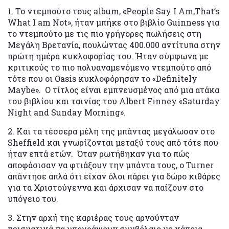
1. To ντεμπούτο τους album, «People Say I Am,That’s
What I am Not», ήταν μπήκε στο βιβλίο Guinness για
το ντεμπούτο με τις πιο γρήγορες πωλήσεις στη
Μεγάλη Βρετανία, πουλώντας 400.000 αντίτυπα στην
πρώτη ημέρα κυκλοφορίας του. Ήταν σύμφωνα με
κριτικούς το πιο πολυαναμενόμενο ντεμπούτο από
τότε που οι Oasis κυκλοφόρησαν το «Definitely
Maybe». Ο τίτλος είναι εμπνευσμένος από μια ατάκα
του βιβλίου και ταινίας του Albert Finney «Saturday
Night and Sunday Morning».
2. Και τα τέσσερα μέλη της μπάντας μεγάλωσαν στο
Sheffield και γνωρίζονται μεταξύ τους από τότε που
ήταν επτά ετών. Όταν ρωτήθηκαν για το πώς
αποφάσισαν να φτιάξουν την μπάντα τους, ο Turner
απάντησε απλά ότι είχαν όλοι πάρει για δώρο κιθάρες
για τα Χριστούγεννα και άρχισαν να παίζουν στο
υπόγειο του.
3. Στην αρχή της καριέρας τους αρνούνταν
πεισματικά να υπογράψουν συμβόλαιο με κάποια