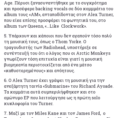
Age. Πέρυσι ξανασυναντήθηκε με το συγκρότημα
και προσέφερε backing vocals σε δύο κομμμάτια του
album τους «AM», ανταποδίδοντας στον Alex Turner,
που είχε επίσης προσφέρει τα φωνητικά του, στο
album των Queens, «…Like Clockwork».
5. Υπάρχουν και κάποιοι που δεν αγαπούν τόσο πολύ
τη μουσική τους, όπως ο Thom Yorke. O
τραγουδιστής των Radiohead, υποστήριξε σε
συνέντευξή του ότι ο λόγος που οι Arctic Monkeys
γνωρίζουν τόση επιτυχία είναι γιατί η μουσική
βιομηχανία περιστοιχίζεται από ένα μάτσο
«καθυστερημένους» και ανόητους.
6. Ο Alex Turner έχει γράψει τη μουσική για την
ανεξάρτητη ταινία «Submarine» του Richard Ayoade.
Τα κομμάτια αυτά συμπεριλήφθηκαν και στο
ομώνυμο EP που λειτούργησε ως η πρώτη solo
κυκλοφορία του Turner.
7. Μαζί με τον Miles Kane και τον James Ford, ο