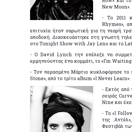
Row» και το 
New Moon».
- Το 2011 
Rhymes», απ
επιτυχία ήταν σαρωτική για τη νεαρή τραγ
αποδοχή. Διασκευάστηκε στη γνωστή τηλεο
στο Tonight Show with Jay Leno και το La
- Ο David Lynch την επέλεξε να συμμετ
ερμηνεύοντας ένα κομμάτι, το «I’m Waiting
- Τον περασμένο Μάρτιο κυκλοφόρησε το 
Stone», από το τρίτο album «I Never Learn».
- Εκτός από 
σειράς Curve
Nine και έχε
- Το «I Foll
της Αντέλ»
Φεστιβάλ τω