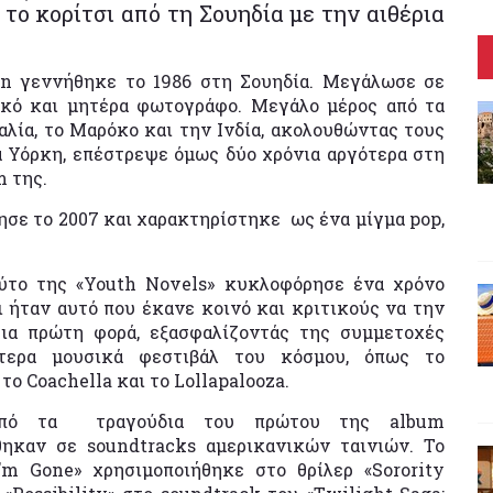
το κορίτσι από τη Σουηδία με την αιθέρια
on γεννήθηκε το 1986 στη Σουηδία. Μεγάλωσε σε
ικό και μητέρα φωτογράφο. Μεγάλο μέρος από τα
αλία, το Μαρόκο και την Ινδία, ακολουθώντας τους
α Υόρκη, επέστρεψε όμως δύο χρόνια αργότερα στη
m της.
όρησε το 2007 και χαρακτηρίστηκε ως ένα μίγμα pop,
ύτο της «Youth Novels» κυκλοφόρησε ένα χρόνο
ι ήταν αυτό που έκανε κοινό και κριτικούς να την
ια πρώτη φορά, εξασφαλίζοντάς της συμμετοχές
τερα μουσικά φεστιβάλ του κόσμου, όπως το
 το Coachella και το Lollapalooza.
πό τα τραγούδια του πρώτου της album
ηκαν σε soundtracks αμερικανικών ταινιών. Το
I’m Gone» χρησιμοποιήθηκε στο θρίλερ «Sorority