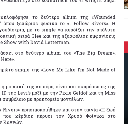
«Possibility» στο soundtrack του «Twilight Saga:
κυκλοφόρησε το δεύτερο album της «Wounded
’ όπου ξεχώρισε φυσικά το «I Follow Rivers». Η
ουδίστρια, με το single να κερδίζει την απόλυτη
πτική σειρά Glee και της εξασφάλισε εμφανίσεις
te Show with David Letterman.
άσχει στο δεύτερο album του «The Big Dream»,
 Here».
πρώτο single της «Love Me Like I’m Not Made of
τη μουσική της καριέρα, είναι και εκπρόσωπος της
 ID της Levi’s μαζί με την Pixie Geldof και τη Miss
ι συμβόλαιο με πρακτορείο μοντέλων.
ow Rivers» χρησιμοποιήθηκε και στην ταινία «H ζωή
, που κέρδισε πέρυσι τον Χρυσό Φοίνικα στο
ν Καννών.