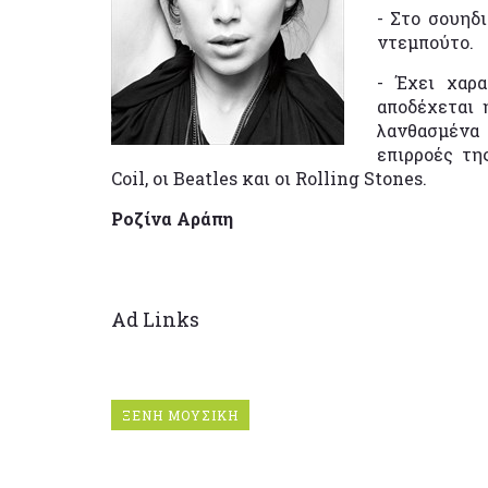
- Στο σουηδ
ντεμπούτο.
- Έχει χαρ
αποδέχεται 
λανθασμένα
επιρροές τη
Coil, οι Beatles και οι Rolling Stones.
Ροζίνα Αράπη
Ad Links
ΞΕΝΗ ΜΟΥΣΙΚΗ