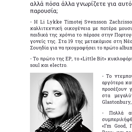
αλλά πόσα άλλα γνωρίζετε για αυτό 
παρουσία;
- Η Li Lykke Timotej Svensson Zachriss
καλλιτεχνική οικογένεια με πατέρα μουσ
παιδικά της χρόνια το πέρασε στην Πορτογ
γονείς της. Στα 19 της μετακόμισε στη Νέ
Σουηδία για να ηχογραφήσει το πρώτο albu
- Το πρώτο της ΕΡ, το «Little Bit» κυκλοφ
soul και electro.
- To ντεμπο
αργότερα κα
προσέξουν γ
στα μεγαλύ
Glastonbury,
- Πολλά α
συμπεριλήφθ
«I’m Good, 