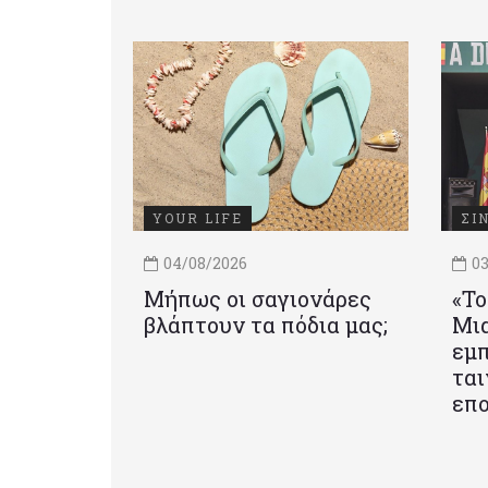
YOUR LIFE
ΣΙ
04/08/2026
03
Μήπως οι σαγιονάρες
«Το
βλάπτουν τα πόδια μας;
Mια
εμπ
ται
επο