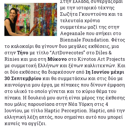
Στην Ελλάδα, συνεργάζομαι
με την ιστορικό τέχνης
Σωζήτα Γκουντούνα και τα
τελευταία χρόνια
συμμετέχω μαζί της στην
Aegeanale που ανήκει στο
Biennale Foundation. Φέτος
το καλοκαίρι θα γίνουν δυο μεγάλες εκθέσεις, μια
στην
Τήνο
με τίτλο “ArtDovecotes” στο Diles &
Rinies και μια στη
Μύκονο
στο Kivotos Art Projects
με συμμετοχή Ελλήνων και ξένων καλλιτεχνών. Και
οι δύο εκθέσεις θα διαρκέσουν από
1η Ιουνίου μέχρι
30 Σεπτεμβρίου
και θα συμμετάσχω και στις δύο με
καινούργια μου έργα, με πίνακες που δίνουν έμφαση
στο υλικό το οποίο γίνεται και το κύριο θέμα του
πίνακα. Η δουλειά μου αυτή είναι μέρος της έκθεσης
που μόλις παρουσίασα στην Νέα Υόρκη στις 4
Ιουνίου, με τίτλο Haptic Perception. Haptic, από την
ελληνική λέξη απτός, που σημαίνει αυτό που μπορεί
κανείς να αγγίζει.