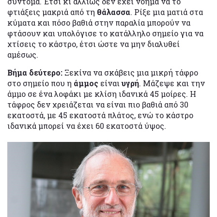
σύντομα. Έτσι κι αλλιώς δεν έχει νόημα να το
φτιάξεις μακριά από τη
θάλασσα
. Ρίξε μια ματιά στα
κύματα και πόσο βαθιά στην παραλία μπορούν να
φτάσουν και υπολόγισε το κατάλληλο σημείο για να
χτίσεις το κάστρο, έτσι ώστε να μην διαλυθεί
αμέσως.
Βήμα δεύτερο:
Ξεκίνα να σκάβεις μια μικρή τάφρο
στο σημείο που η
άμμος
είναι
υγρή
. Μάζεψε και την
άμμο σε ένα λοφάκι με κλίση ιδανικά 45 μοίρες. Η
τάφρος δεν χρειάζεται να είναι πιο βαθιά από 30
εκατοστά, με 45 εκατοστά πλάτος, ενώ το κάστρο
ιδανικά μπορεί να έχει 60 εκατοστά ύψος.