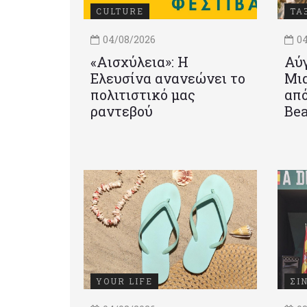
CULTURE
ΤΑ
04/08/2026
04
«Αισχύλεια»: Η
Αύγ
Ελευσίνα ανανεώνει το
Μια
πολιτιστικό μας
από
ραντεβού
Be
YOUR LIFE
ΣΙ