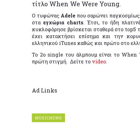
τίτλο When We Were Young.
Ο τυφώνας
Adele
που σαρώνει παγκοσμίως 
στα
εγχώρια charts
. Έτσι, το ήδη πλατι
κυκλοφόρησε βρίσκεται σταθερά στο top5 τ
έχει κατακτήσει επίσημα και την κορ
ελληνικού iTunes καθώς και πρώτο στο ελλη
Το 2ο single του άλμπουμ είναι το When 
πρώτη στιγμή. Δείτε το
video
.
Ad Links
MUSICNEWS