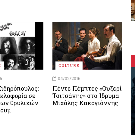
E
CULTURE
6
04/02/2016
ιδηρόπουλος:
Πέντε Πέμπτες «Ουζερί
κλοφορία σε
Τσιτσάνης» στο Ίδρυμα
των θρυλικών
Μιχάλης Κακογιάννης
πουμ