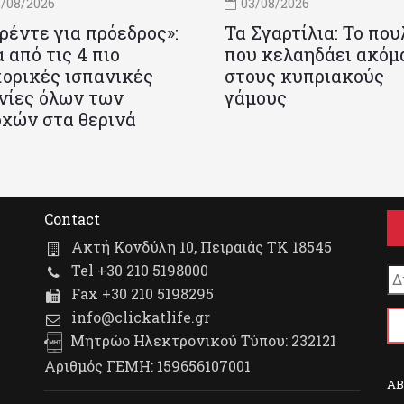
/08/2026
03/08/2026
ρέντε για πρόεδρος»:
Τα Σγαρτίλια: Το που
 από τις 4 πιο
που κελαηδάει ακόμ
ορικές ισπανικές
στους κυπριακούς
νίες όλων των
γάμους
χών στα θερινά
Contact
Ακτή Κονδύλη 10, Πειραιάς ΤΚ 18545
Tel +30 210 5198000
Fax +30 210 5198295
info@clickatlife.gr
Μητρώο Ηλεκτρονικού Τύπου: 232121
Αριθμός ΓΕΜΗ: 159656107001
A