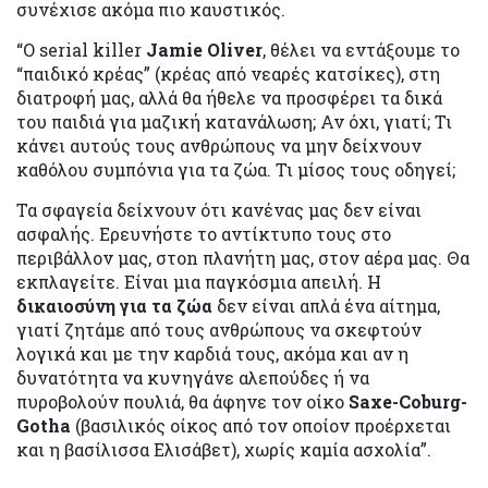
συνέχισε ακόμα πιο καυστικός.
“O serial killer
Jamie Oliver
, θέλει να εντάξουμε το
“παιδικό κρέας” (κρέας από νεαρές κατσίκες), στη
διατροφή μας, αλλά θα ήθελε να προσφέρει τα δικά
του παιδιά για μαζική κατανάλωση; Αν όχι, γιατί; Τι
κάνει αυτούς τους ανθρώπους να μην δείχνουν
καθόλου συμπόνια για τα ζώα. Τι μίσος τους οδηγεί;
Τα σφαγεία δείχνουν ότι κανένας μας δεν είναι
ασφαλής. Ερευνήστε το αντίκτυπο τους στο
περιβάλλον μας, στοn πλανήτη μας, στον αέρα μας. Θα
εκπλαγείτε. Είναι μια παγκόσμια απειλή. Η
δικαιοσύνη για τα ζώα
δεν είναι απλά ένα αίτημα,
γιατί ζητάμε από τους ανθρώπους να σκεφτούν
λογικά και με την καρδιά τους, ακόμα και αν η
δυνατότητα να κυνηγάνε αλεπούδες ή να
πυροβολούν πουλιά, θα άφηνε τον οίκο
Saxe-Coburg-
Gotha
(βασιλικός οίκος από τον οποίον προέρχεται
και η βασίλισσα Ελισάβετ), χωρίς καμία ασχολία”.