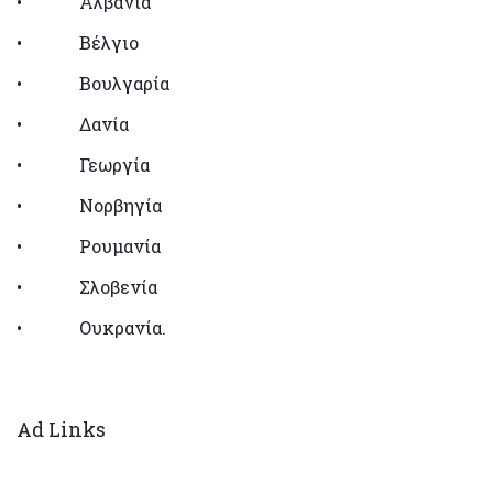
• Αλβανία
• Βέλγιο
• Βουλγαρία
• Δανία
• Γεωργία
• Νορβηγία
• Ρουμανία
• Σλοβενία
• Ουκρανία.
Ad Links