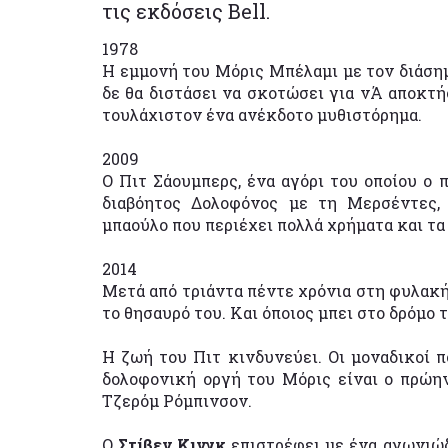
τις εκδόσεις Bell.
1978
Η εμμονή του Μόρις Μπέλαμι με τον διάσημ
δε θα διστάσει να σκοτώσει για νΆ αποκτή
τουλάχιστον ένα ανέκδοτο μυθιστόρημα.
2009
Ο Πιτ Σάουμπερς, ένα αγόρι του οποίου ο 
διαβόητος Δολοφόνος με τη Μερσέντες,
μπαούλο που περιέχει πολλά χρήματα και τα
2014
Μετά από τριάντα πέντε χρόνια στη φυλακή,
το θησαυρό του. Και όποιος μπει στο δρόμο 
Η ζωή του Πιτ κινδυνεύει. Οι μοναδικοί 
δολοφονική οργή του Μόρις είναι ο πρώην
Τζερόμ Ρόμπινσον.
Ο
Στίβεν Κινγκ
επιστρέφει με ένα αγωνιώδ