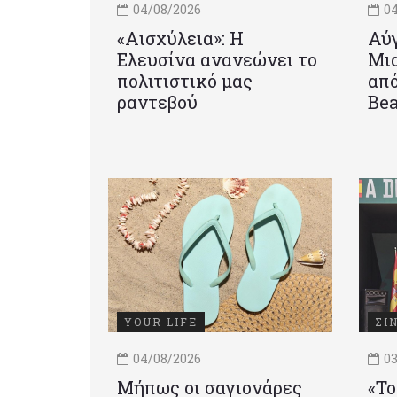
04/08/2026
04
«Αισχύλεια»: Η
Αύγ
Ελευσίνα ανανεώνει το
Μια
πολιτιστικό μας
από
ραντεβού
Be
YOUR LIFE
ΣΙ
04/08/2026
03
Μήπως οι σαγιονάρες
«Το