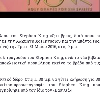
ου του Stephen King «Ό,τι βρεις, δικό σου», οι
y με την Αλκμήνη Χατζηνάσιου και την μπάντα της,
να) την Τρίτη 31 Μαΐου 2016, στις 9 μ.μ.
k τραγούδια του Stephen King, ενώ το νέο βιβλίο
ε αποκλειστική προπώληση εκείνο το βράδυ από τις
τικό δώρο! Στις 11.30 μ.μ. θα γίνει κλήρωση για 30
σκίτσο-προσωπογραφία του Stephen King που
γκρίθηκε από τον ίδιο τον «Βασιλιά»!