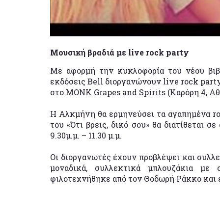
Μουσική βραδιά με live rock party
Mε αφορμή την κυκλοφορία του νέου βιβλί
εκδόσεις Bell διοργανώνουν live rock part
στο ΜΟΝΚ Grapes and Spirits (Καρόρη 4, Αθή
H Aλκμήνη θα ερμηνεύσει τα αγαπημένα roc
του «Ότι βρεις, δικό σου» θα διατίθεται σ
9.30μ.μ. – 11.30 μ.μ.
Οι διοργανωτές έχουν προβλέψει και συλλεκ
μοναδικά, συλλεκτικά μπλουζάκια με 
φιλοτεχνήθηκε από τον Θοδωρή Ράκκο και ε