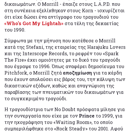
δικαιωμάτων. Ο Morrill - έπαιζε στους L.A.P.D. που
στη συνέχεια εξελίχθηκαν στους Korn - ισχυρίζεται
ότι είχε δώσει ένα αντίγραφο του τραγουδιού του
«Who's Got My Lightah»
στα τέλη της δεκαετίας
του 1990.
Σύμφωνα με την μήνυση που κατέθεσε ο Morrill
κατά της Stefani, της εταιρείας της Harajuku Lovers
και της Interscope Records, το ρεφρέν του «Spark
The Fire» έχει ομοιότητες με το δικό του τραγούδι
που έγραψε το 1996. Όπως αναφέρει δημοσίευμα του
Pitchfork, ο Morrill ζητά
αποζημίωση
για τα κέρδη
που έχουν απολαύσει εις βάρος του, την κάλυψη των
δικαστικών εξόδων, καθώς και αναγνώριση της
παραβίασης των πνευματικών του δικαιωμάτων
για
το συγκεκριμένο τραγούδι.
Η τραγουδίστρια των No Doubt πρόσφατα μίλησε για
την συνεργασία που είχε με τον
Prince
το 1999, για
την ηχογράφηση του «Waiting Room», το οποίο
συμπεριλήφθηκε στο «Rock Steady» του 2001. Αφού