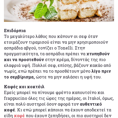
Επιδόρπια
Το μεγαλύτερο λάθος που κάνουν οι σεφ όταν
ετοιμάζουν τιραμισού είναι να μην χρησιμοποιούν
ασπράδια αβγού, τονίζει ο Tonelli. Στην
πραγματικότητα, τα ασπράδια πρέπει να
χτυπηθούν
και να προστεθούν
στην κρέμα, δίνοντάς της πιο
ελαφριά υφή. Πολλοί σεφ, επίσης, βάζουν κακάο από
νωρίς, ενώ πρέπει να το προσθέτουν μόνο
λίγο πριν
το σερβίρισμα,
ώστε να μην χαλάσει η υφή του.
Καφές και κοκτέιλ
Εμείς μπορεί να πίνουμε φρέντο καπουτσίνο και
frappucino όλες τις ώρες της ημέρας, οι Ιταλοί, όμως,
είναι πολύ αυστηροί όσον αφορά τον
αυθεντικό
καφέ
. Κι ενώ μπορεί κάποιοι να έχουν αποδεχτεί τα
είδη
καφέ
που έχουν ξεπηδήσει, οι πιο αυστηροί δεν