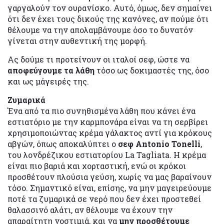
γαργαλούν τον ουρανίσκο. Αυτό, όμως, δεν σημαίνει
ότι δεν έχει τους δικούς της κανόνες, αν πούμε ότι
θέλουμε να την απολαμβάνουμε όσο το δυνατόν
γίνεται στην αυθεντική της μορφή.
Ας δούμε τι προτείνουν οι ιταλοί σεφ, ώστε να
αποφεύγουμε τα λάθη
τόσο ως δοκιμαστές της, όσο
και ως μάγειρές της.
Ζυμαρικά
Ένα από τα πιο συνηθισμένα λάθη που κάνει ένα
εστιατόριο με την καρμπονάρα είναι να τη σερβίρει
χρησιμοποιώντας κρέμα γάλακτος αντί για κρόκους
αβγών, όπως αποκαλύπτει ο
σεφ Antonio Tonelli
,
του λονδρέζικου εστιατορίου La Tagliata. Η κρέμα
είναι πιο βαριά και χορταστική, ενώ οι κρόκοι
προσθέτουν πλούσια γεύση, χωρίς να μας βαραίνουν
τόσο. Σημαντικό είναι, επίσης, να μην μαγειρεύουμε
ποτέ τα ζυμαρικά σε νερό που δεν έχει προστεθεί
θαλασσινό αλάτι, αν θέλουμε να έχουν την
απαραίτητη νοστιμιά, και να
μην προσθέτουμε