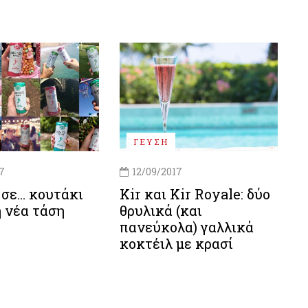
ΓΕΥΣΗ
7
12/09/2017
 σε… κουτάκι
Kir και Kir Royale: δύο
η νέα τάση
θρυλικά (και
πανεύκολα) γαλλικά
κοκτέιλ με κρασί