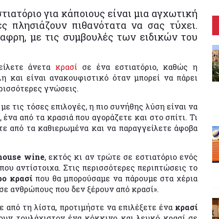
τιατόριο για κάποιους είναι μια αγχωτική
ές πλησιάζουν πιθανότατα να σας τύχει.
αφρη, με τις συμβουλές των ειδικών του
γείλετε άνετα
κρασί
σε ένα εστιατόριο, καθώς η
λη και είναι ανακουφιστικό όταν μπορεί να πάρει
ερισσότερες γνώσεις.
με τις τόσες επιλογές, η πιο συνήθης λύση είναι να
, ένα από τα κρασιά που αγοράζετε και στο σπίτι. Τι
ετε από τα καθιερωμένα και να παραγγείλετε άφοβα
 house wine
, εκτός κι αν τρώτε σε εστιατόριο ενός
ου αντίστοιχα. Στις περισσότερες περιπτώσεις το
ρο κρασί
που θα μπορούσαμε να πάρουμε στα χέρια
σε ανθρώπους που δεν ξέρουν από κρασί».
ε από τη λίστα, προτιμήστε να επιλέξετε ένα
κρασί
υν τουλάχιστον ένα κόκκινο και λευκό κρασί σε