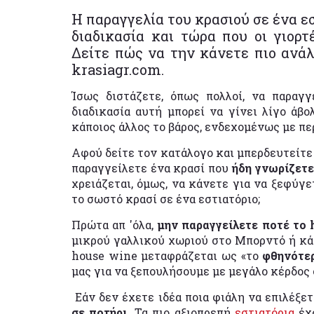
Η παραγγελία του κρασιού σε ένα εσ
διαδικασία και τώρα που οι γιορτ
Δείτε πώς να την κάνετε πιο ανάλ
krasiagr.com.
Ίσως διστάζετε, όπως πολλοί, να παραγ
διαδικασία αυτή μπορεί να γίνει λίγο άβο
κάποιος άλλος το βάρος, ενδεχομένως με π
Αφού δείτε τον κατάλογο και μπερδευτείτε 
παραγγείλετε ένα κρασί που
ήδη γνωρίζετε
χρειάζεται, όμως, να κάνετε για να ξεφύγ
το σωστό κρασί σε ένα εστιατόριο;
Πρώτα απ 'όλα,
μην παραγγείλετε ποτέ το
μικρού γαλλικού χωριού στο Μπορντό ή κάπ
house wine μεταφράζεται ως «το
φθηνότε
μας για να ξεπουλήσουμε με μεγάλο κέρδος 
Εάν δεν έχετε ιδέα ποια φιάλη να επιλέξετ
σε ποτήρι.
Τα πιο αξιοπρεπή
εστιατόρια
έχο