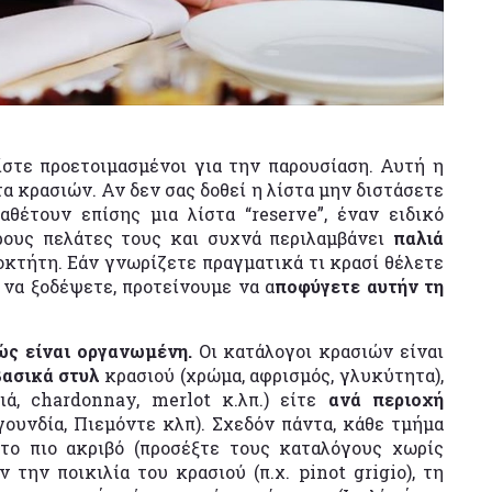
ίστε προετοιμασμένοι για την παρουσίαση. Αυτή η
τα κρασιών. Αν δεν σας δοθεί η λίστα μην διστάσετε
αθέτουν επίσης μια λίστα “reserve”, έναν ειδικό
ρους πελάτες τους και συχνά περιλαμβάνει
παλιά
οκτήτη. Εάν γνωρίζετε πραγματικά τι κρασί θέλετε
 να ξοδέψετε, προτείνουμε να α
ποφύγετε αυτήν τη
πώς είναι οργανωμένη.
Οι κατάλογοι κρασιών είναι
βασικά στυλ
κρασιού (χρώμα, αφρισμός, γλυκύτητα),
ιά, chardonnay, merlot κ.λπ.) είτε
ανά περιοχή
ουνδία, Πιεμόντε κλπ). Σχεδόν πάντα, κάθε τμήμα
 το πιο ακριβό (προσέξτε τους καταλόγους χωρίς
ν την ποικιλία του κρασιού (π.χ. pinot grigio), τη