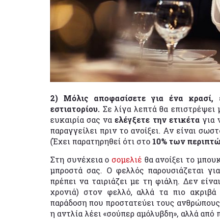
2) Μόλις αποφασίσετε για ένα κρασί,
εστιατορίου.
Σε λίγα λεπτά θα επιστρέψει μ
ευκαιρία σας να
ελέγξετε την ετικέτα
για 
παραγγείλει πριν το ανοίξει. Αν είναι σωσ
(Έχει παρατηρηθεί ότι στο
10% των περιπτ
Στη συνέχεια ο
σομελιέ
θα ανοίξει το μπου
μπροστά σας. Ο φελλός παρουσιάζεται γι
πρέπει να ταιριάζει με τη φιάλη. Δεν είνα
χρονιά) στον φελλό, αλλά τα πιο ακριβά
παράδοση που προστατεύει τους ανθρώπους
η αντλία λέει «σούπερ αμόλυβδη», αλλά από