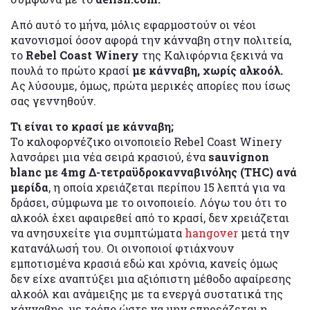
Από αυτό το μήνα, μόλις εφαρμοστούν οι νέοι
κανονισμοί όσον αφορά την κάνναβη στην πολιτεία,
το
Rebel Coast Winery
της Καλιφόρνια ξεκινά να
πουλά το πρώτο κρασί
με κάνναβη, χωρίς αλκοόλ.
Ας λύσουμε, όμως, πρώτα μερικές απορίες που ίσως
σας γεννηθούν.
Τι είναι το κρασί με κάνναβη;
Το καλοφορνέζικο οινοποιείο Rebel Coast Winery
λανσάρει μια νέα σειρά κρασιού, ένα
sauvignon
blanc με 4mg Δ-τετραϋδροκανναβινόλης (THC) ανά
μερίδα
, η οποία χρειάζεται περίπου 15 λεπτά για να
δράσει, σύμφωνα με το οινοποιείο. Λόγω του ότι το
αλκοόλ έχει αφαιρεθεί από το κρασί, δεν χρειάζεται
να ανησυχείτε για συμπτώματα
hangover
μετά την
κατανάλωσή του. Οι οινοποιοί φτιάχνουν
εμποτισμένα κρασιά εδώ και χρόνια, κανείς όμως
δεν είχε αναπτύξει μια αξιόπιστη μέθοδο αφαίρεσης
αλκοόλ και ανάμειξης με τα ενεργά συστατικά της
κάνναβης, με τρόπο ώστε να μην επηρεάζεται η