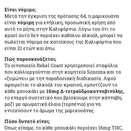
Είναι νόμιμο;
Μετά την έγκριση της πρότασης 64, η μαριχουάνα
είναι
νόμιμη
για ενήλικη, προσωπική χρήση από
αυτό το μήνα, στην Καλιφόρνια. Λόγω του ότι το
κρασί αυτό δεν περιέχει καθόλου αλκοόλ, μπορεί να
πωλείται νόμιμα σε κατοίκους της Καλιφόρνια που
είναι 21 ετών και άνω.
Πώς παρασκευάζεται;
Το οινοποιείο Rebel Coast χρησιμοποιεί σταφύλια
που καλλιεργούνται στην κομητεία Sonoma και τα
«ζυμώνει» με την παραδοσιακή διαδικασία. Αφού
αφαιρείται το αλκοόλ του κρασιού, εμποτίζουν το
κάθε μπουκάλι με
16mg Δ-τετραϋδροκανναβινόλης,
το ενεργό συστατικό που βρίσκουμε στην κάνναβη,
μαζί με αρωματικά έλαια (τερπένια) για να
ενισχύσουν το άρωμα της μαριχουάνας.
Πόσο δυνατό είναι;
Όπως είπαμε, το κάθε μπουκάλι περιέχει 16mg THC,