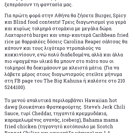
ξεπεράσουν τη φαντασία μας.
Για πρώτη φορά στην Αθήνα θα ζήσετε Burger, Spicy
και Blind food contests! Tρεις διαγωνισμοί για γερά
και κυρίως τολμηρά στομάχια με μεγάλα δώρα.
Λαχταριστά burger και υπερ-καυτερά Caribbean fried
rice με θαρραλέες δόσεις Carolina Reaper σάλτσας θα
κάνουν και τους λιγότερο ντροπαλούς να
κοκκινίσουν, ενώ πολύ διαδεδομένα, αλλά και άλλα
πιο «ψαγμένα» υλικά θα μπουν στο πιάτο που οι
τολμηροί θα δοκιμάσουν με κλειστά μάτια. (Για να
λάβετε μέρος στους διαγωνισμούς στείλτε μήνυμα
στη FB page του The Big Kahuna ή καλέστε στο 210
5244100).
Το μενού αναλυτικά περιλαμβάνει Hawaiian hot
dawg (λουκάνικο Φρανκφούρτης. Steve’s Jerk Chili
Sauce, τυρί Cheddar, τηγανιτά κρεμμυδάκια,
καραμελωμένος ανανάς, iceberg), Bahama mama
fried chicken (τηγανητό κοτόπουλο με Scotch
Bonnet Chilies και μαγιονέζα μάνγκο) και LA