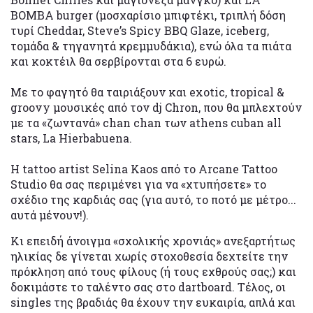
BOMBA burger (μοσχαρίσιο μπιφτέκι, τριπλή δόση
τυρί Cheddar, Steve’s Spicy BBQ Glaze, iceberg,
τομάδα & τηγανητά κρεμμυδάκια), ενώ όλα τα πιάτα
και κοκτέιλ θα σερβίρονται στα 6 ευρώ.
Με το φαγητό θα ταιριάξουν και exotic, tropical &
groovy μουσικές από τον dj Chron, που θα μπλεχτούν
με τα «ζωντανά» chan chan των athens cuban all
stars, La Hierbabuena.
Η tattoo artist Selina Kaos από το Arcane Tattoo
Studio θα σας περιμένει για να «χτυπήσετε» το
σχέδιο της καρδιάς σας (για αυτό, το ποτό με μέτρο...
αυτά μένουν!).
Κι επειδή άνοιγμα «σχολικής χρονιάς» ανεξαρτήτως
ηλικίας δε γίνεται χωρίς στοχοθεσία δεχτείτε την
πρόκληση από τους φίλους (ή τους εχθρούς σας;) και
δοκιμάστε το ταλέντο σας στο dartboard. Τέλος, οι
singles της βραδιάς θα έχουν την ευκαιρία, απλά και