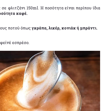
σε φλιτζάνι 150ml. Η ποσότητα είναι περίπου ίδια
οσότητα καφέ.
δους ποτού όπως
γκράπα, λικέρ, κονιάκ ή μπράντι.
φεϊνέ εσπρέσο.