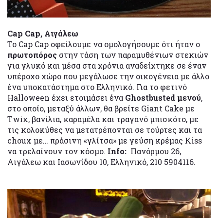
Cap Cap, Αιγάλεω
Το Cap Cap οφείλουμε να ομολογήσουμε ότι ήταν ο
πρωτοπόρος
στην τάση των παραμυθένιων στεκιών
για γλυκό και μέσα στα χρόνια αναδείχτηκε σε έναν
υπέροχο χώρο που μεγάλωσε την οικογένεια με άλλο
ένα υποκατάστημα στο Ελληνικό. Για το φετινό
Halloween έχει ετοιμάσει ένα
Ghostbusted μενού
,
στο οποίο, μεταξύ άλλων, θα βρείτε Giant Cake με
Twix, βανίλια, καραμέλα και τραγανό μπισκότο, με
τις κολοκύθες να μετατρέπονται σε τούρτες και τα
choux με… πράσινη «γλίτσα» με γεύση κρέμας Kiss
να τρελαίνουν τον κόσμο.
Info:
Πανόρμου 26,
Αιγάλεω και Ιασωνίδου 10, Ελληνικό, 210 5904116.