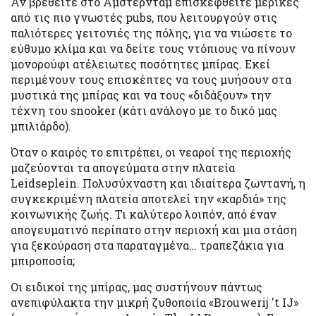
Αν βρεθείτε στο Άμστερνταμ επισκεφθείτε μερικές
από τις πιο γνωστές pubs, που λειτουργούν στις
παλιότερες γειτονιές της πόλης, για να νιώσετε το
εύθυμο κλίμα και να δείτε τους ντόπιους να πίνουν
μονορούφι ατέλειωτες ποσότητες μπίρας. Εκεί
περιμένουν τους επισκέπτες να τους μυήσουν στα
μυστικά της μπίρας και να τους «διδάξουν» την
τέχνη του snooker (κάτι ανάλογο με το δικό μας
μπιλιάρδο).
Όταν ο καιρός το επιτρέπει, οι νεαροί της περιοχής
μαζεύονται τα απογεύματα στην πλατεία
Leidseplein. Πολυσύχναστη και ιδιαίτερα ζωντανή, η
συγκεκριμένη πλατεία αποτελεί την «καρδιά» της
κοινωνικής ζωής. Τι καλύτερο λοιπόν, από έναν
απογευματινό περίπατο στην περιοχή και μια στάση
για ξεκούραση στα παραταγμένα… τραπεζάκια για
μπιροποσία;
Οι ειδικοί της μπίρας, μας συστήνουν πάντως
ανεπιφύλακτα την μικρή ζυθοποιία «Brouwerij 't IJ»