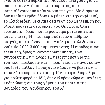
ενώ τα αστικά πάρκα του Μονάχου ανοίγουν για να
υποδεχτούν ντόπιους και τουρίστες, που
καταφθάνουν από κάθε γωνιά της γης. Με διάρκεια
δύο περίπου εβδομάδων (16 μέρες για την ακρίβεια),
το Oktoberfest, ξεκινάει στα τέλη του Σεπτέμβρη και
ολοκληρώνεται στις αρχές του Οκτώβρη. Όλη η
εορταστική δράση και ατμόσφαιρα μετατοπίζεται
κάτω από τις 14 ή και περισσότερες υπαίθριες
σκηνές, που στήνονται στην πόλη και φιλοξενούν η
καθεμία 2.000-3.000 συμμετέχοντες. Η είσοδος είναι
ελεύθερη, όμως η κατανάλωση μπίρας, των
συνοδευτικών, η αγορά των εισιτηρίων για τις
τοπικές παρελάσεις και η προμήθεια των αναγκαίων
σουβενίρ μάλλον θα σας αναγκάσουν να βάλετε για
τα καλά το χέρι στην τσέπη. Η γιορτή καθιερώθηκε
για πρώτη φορά το 1811, όταν έλαβαν χώρα οι μεγάλες
εκδηλώσεις για τους γάμους του Βασιλιά της
Βαυαρίας, του Λουδοβίκου του Α’.