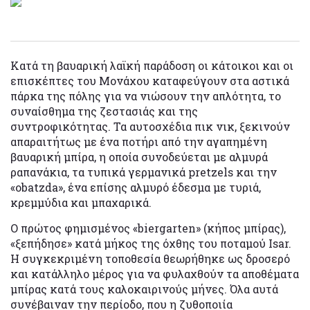
Κατά τη βαυαρική λαϊκή παράδοση οι κάτοικοι και οι
επισκέπτες του Μονάχου καταφεύγουν στα αστικά
πάρκα της πόλης για να νιώσουν την απλότητα, το
συναίσθημα της ζεστασιάς και της
συντροφικότητας. Τα αυτοσχέδια πικ νικ, ξεκινούν
απαραιτήτως με ένα ποτήρι από την αγαπημένη
βαυαρική μπίρα, η οποία συνοδεύεται με αλμυρά
ραπανάκια, τα τυπικά γερμανικά pretzels και την
«obatzda», ένα επίσης αλμυρό έδεσμα με τυριά,
κρεμμύδια και μπαχαρικά.
Ο πρώτος φημισμένος «biergarten» (κήπος μπίρας),
«ξεπήδησε» κατά μήκος της όχθης του ποταμού Isar.
Η συγκεκριμένη τοποθεσία θεωρήθηκε ως δροσερό
και κατάλληλο μέρος για να φυλαχθούν τα αποθέματα
μπίρας κατά τους καλοκαιρινούς μήνες. Όλα αυτά
συνέβαιναν την περίοδο, που η ζυθοποιία