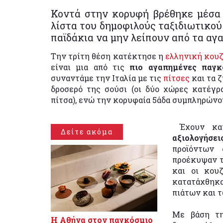
Κοντά στην κορυφή βρέθηκε μέσα 
λίστα του δημοφιλούς ταξιδιωτικού 
παϊδάκια να μην λείπουν από τα αγ
Την τρίτη θέση κατέκτησε η
ελληνική κουζ
είναι μια από τις
πιο αγαπημένες παγκ
συναντάμε την Ιταλία με τις
πίτσες
και τα ζ
δροσερό της σούσι (οι δύο χώρες κατέγρ
πίτσα), ενώ την κορυφαία 5άδα συμπληρώνου
Έχουν κατ
Δείτε ακόμα
αξιολογήσει
προϊόντων 
προέκυψαν τ
και οι κου
κατατάχθηκα
πιάτων και 
Με βάση τη
Η Αθήνα στον παγκόσμιο