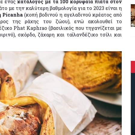
κε ένας
κατάλογος με τα 100 κορυφαία πιάτα στον
άτο με την καλύτερη βαθμολογία για το 2023 είναι η
η Picanha
(κοπή βοδινού η αγελαδινού κρέατος από
ρος της ράχης του ζώου), ενώ ακολουθεί το
έζικο Phat Kaphrao (βασιλικός που τηγανίζεται με
ρινό), σκόρδο, ζάχαρη και ταϊλανδέζικο τσίλι και