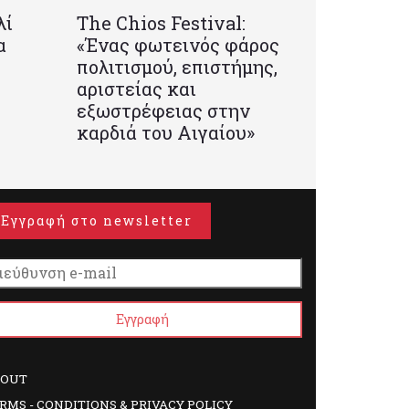
λί
Τhe Chios Festival:
α
«Ένας φωτεινός φάρος
πολιτισμού, επιστήμης,
αριστείας και
εξωστρέφειας στην
καρδιά του Αιγαίου»
Εγγραφή στο newsletter
BOUT
RMS - CONDITIONS & PRIVACY POLICY