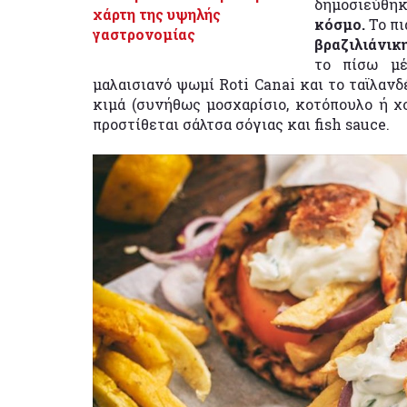
δημοσιεύθη
χάρτη της υψηλής
κόσμο.
Το πι
γαστρονομίας
βραζιλιάνικ
το πίσω μέ
μαλαισιανό ψωμί Roti Canai και το ταϊλανδ
κιμά (συνήθως μοσχαρίσιο, κοτόπουλο ή χοι
προστίθεται σάλτσα σόγιας και fish sauce.