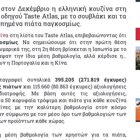
στον Δεκέμβριο η ελληνική κουζίνα στη
οδηγού Taste Atlas, με το σουβλάκι και τα
απημένα πιάτα παγκοσμίως.
ίνα
στη λίστα του Taste Atlas, επιβεβαιώνοντας ότι
οσμίως
. Να σημειώσουμε ότι στην πρώτη θέση
υμαρικά της, στη 2η θέση βρίσκεται η Ιαπωνία με το
αψαν την ίδια μέση βαθμολογία, αλλά κέρδισε η…
ν η Πορτογαλία και η Κίνα.
αγραφεί συνολικά
395.205 (271.819 έγκυρες)
ς πιάτων
και 115.660 (80.863 έγκυρες) αξιολογήσεις
διατροφής. Με βάση αυτές τις αξιολογήσεις,
α 50 κορυφαία τρόφιμα και πιάτα για κάθε κουζίνα
ζίνες με την καλύτερη βαθμολογία στον κόσμο
ν σύμφωνα με τον μέσο όρο των βαθμολογιών των
των προϊόντων κάθε χώρας.
 μέση βαθμολογία των χρηστών για τα πιάτα,