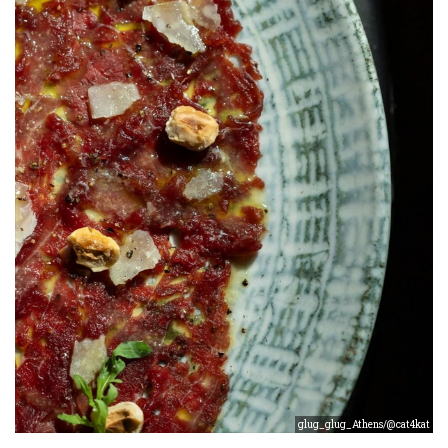
glug_glug_Athens/@cat4kat