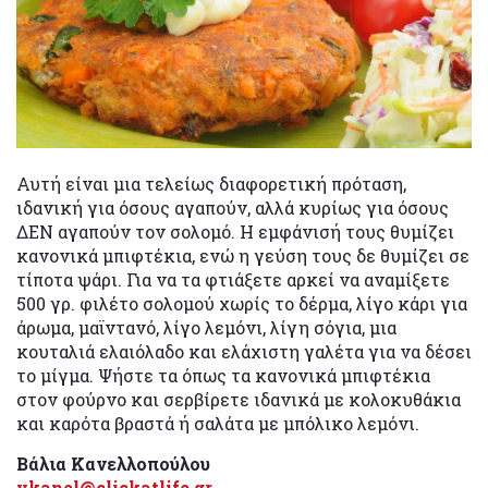
Αυτή είναι μια τελείως διαφορετική πρόταση,
ιδανική για όσους αγαπούν, αλλά κυρίως για όσους
ΔΕΝ αγαπούν τον σολομό. Η εμφάνισή τους θυμίζει
κανονικά μπιφτέκια, ενώ η γεύση τους δε θυμίζει σε
τίποτα ψάρι. Για να τα φτιάξετε αρκεί να αναμίξετε
500 γρ. φιλέτο σολομού χωρίς το δέρμα, λίγο κάρι για
άρωμα, μαϊντανό, λίγο λεμόνι, λίγη σόγια, μια
κουταλιά ελαιόλαδο και ελάχιστη γαλέτα για να δέσει
το μίγμα. Ψήστε τα όπως τα κανονικά μπιφτέκια
στον φούρνο και σερβίρετε ιδανικά με κολοκυθάκια
και καρότα βραστά ή σαλάτα με μπόλικο λεμόνι.
Βάλια Κανελλοπούλου
vkanel@clickatlife.gr