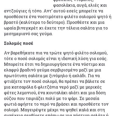
φασολάκια, αυγά, ελιές και
αντζούγιες ή τόνο. Αντ’ αυτού εσείς μπορείτε να
προσθέσετε ένα νοστιμότατο φιλέτο σολομού ψητό ή
βραστό (καλύτερα το δεύτερο). Προσθέστε και μια
ωραία βινεγκρέτ κι έχετε την τέλεια σαλάτα για το
μεσημεριανό σας γεύμα.
Σολομός ποσέ
Αν βαρεθήκατε πια να τρώτε ψητό φιλέτο σολομού,
τότε ο ποσέ σολομός είναι η ιδανική λύση για εσάς.
Μπορείτε έτσι να δημιουργήσετε ένα νόστιμο και
ελαφρύ βραδινό γεύμα σερβιρισμένο μαζί με μια
πρωτότυπη σαλάτα με ξινόμηλο ή αχλάδι. Για να
φτιάξετε τον ποσέ σολομό, θα πρέπει να βάλετε σε
μια κατσαρόλα 6 φλιτζάνια νερό μαζί με μερικές
φέτες λεμονιού, ένα κουταλάκι αλάτι και μια δόση
ούζου που ταιριάζει πολύ με το ψάρι. Σε μεσαία
φωτιά αφήστε το νερό να βράσει και προσθέστε τον
σολομό. Μαγειρέψτε μέχρι να ψηθεί καλά και στη
συνέχεια σερβίρετε επάνω σε μια νόστιμη σαλάτα ή