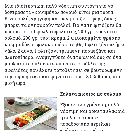
Μια ιδιαίτερη και πολύ νόστιμη συνταγή για να
δοκιμάσετε «κρυμμένο» σολομό, είναι μια τάρτα.
Είναι απλή, γρήγορη και δεν μυρίζει… ψάρι, όπως
μπορεί να ανησυχούν πολλοί. Για να τη φτιάξετε θα
χρειαστείτε 1 φύλλο σφολιάτας, 200 γρ. καπνιστό
σολομό, 200 γρ. τυρί κρέμα, 2 ψιλοκομμένα φρέσκα
κρεμμυδάκια, ψιλοκομμένο άνηθο, 1 φλιτζάνι πλήρες
γάλα, 2 αυγά, 1 φλιτζάνι τριμμένη παρμεζάνα και
αλατοπίπερο. Αναμιγνύετε όλα τα υλικά σας σε ένα
μπολ και τα απλώνετε επάνω στο φύλλο της
σφολιάτας που έχετε τοποθετήσει σε βουτυρωμένη
ταρτιέρα ή ταψί και ψήνετε στους 180 βαθμούς για
μισή ώρα.
Σαλάτα nicoise με σολομό
Εξαιρετικά γρήγορη, πολύ
νόστιμη και αρκετά ελαφριά,
η σαλάτα nicoise
παραδοσιακά περιέχει
φρέσκιες ντομάτες,