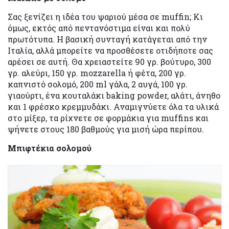
Σας ξενίζει η ιδέα του ψαριού μέσα σε muffin; Κι
όμως, εκτός από πεντανόστιμα είναι και πολύ
πρωτότυπα. Η βασική συνταγή κατάγεται από την
Ιταλία, αλλά μπορείτε να προσθέσετε οτιδήποτε σας
αρέσει σε αυτή. Θα χρειαστείτε 90 γρ. βούτυρο, 300
γρ. αλεύρι, 150 γρ. mozzarella ή φέτα, 200 γρ.
καπνιστό σολομό, 200 ml γάλα, 2 αυγά, 100 γρ.
γιαούρτι, ένα κουταλάκι baking powder, αλάτι, άνηθο
και 1 φρέσκο κρεμμυδάκι. Αναμιγνύετε όλα τα υλικά
στο μίξερ, τα ρίχνετε σε φορμάκια για muffins και
ψήνετε στους 180 βαθμούς για μισή ώρα περίπου.
Μπιφτέκια σολομού