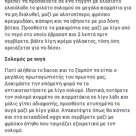
πρέπει να προσθέσετε σε ένα τηγάνι με ελάχιστο
ελαιόλαδο το φιλέτο σολομού σε μεγάλα κομμάτια για
να μη διαλυθεί, μαζί με αλατοπίπερο, φρέσκο
κρεμμυδάκι, κάπαρη και να σβήσετε με μια δόση
βότκα. Προσθέστε τα μακαρόνια σας μαζί με λίγο από
το νερό στο οποίο έβρασαν και 2 λεπτά πριν
σερβίρετε, βάλτε λίγη κρέμα γάλακτος, τόση όση
χρειάζεται για να δέσει.
Σολομός με αυγά
Γιατί αλήθεια το bacon και το ζαμπόν να είναι ο
μεγάλος πρωταγωνιστής του πρωινού μας;
Δοκιμάστε την επόμενη φορά να τα
αντικαταστήσετε με λίγο σολομό. Ιδανικά, σοτάρετε
τον σολομό κομμένο σε κομματάκια σε λίγο λάδι και
μόλις γίνει αδιαφανής, προσθέστε χτυπημένα τα
αυγά μαζί με λίγο γάλα. Ανακατέψτε όπως θα κάνατε
και στα scrambled eggs και σερβίρετε μαζί με
φρέσκο άνηθο που ταιριάζει εξαιρετικά με τον
σολομό.