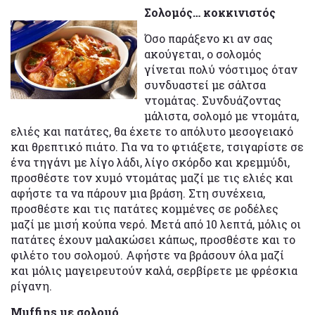
Σολομός… κοκκινιστός
Όσο παράξενο κι αν σας
ακούγεται, ο σολομός
γίνεται πολύ νόστιμος όταν
συνδυαστεί με σάλτσα
ντομάτας. Συνδυάζοντας
μάλιστα, σολομό με ντομάτα,
ελιές και πατάτες, θα έχετε το απόλυτο μεσογειακό
και θρεπτικό πιάτο. Για να το φτιάξετε, τσιγαρίστε σε
ένα τηγάνι με λίγο λάδι, λίγο σκόρδο και κρεμμύδι,
προσθέστε τον χυμό ντομάτας μαζί με τις ελιές και
αφήστε τα να πάρουν μια βράση. Στη συνέχεια,
προσθέστε και τις πατάτες κομμένες σε ροδέλες
μαζί με μισή κούπα νερό. Μετά από 10 λεπτά, μόλις οι
πατάτες έχουν μαλακώσει κάπως, προσθέστε και το
φιλέτο του σολομού. Αφήστε να βράσουν όλα μαζί
και μόλις μαγειρευτούν καλά, σερβίρετε με φρέσκια
ρίγανη.
Muffins με σολομό