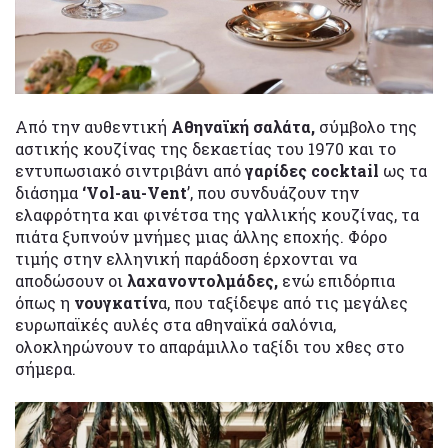
Από την αυθεντική
Αθηναϊκή σαλάτα,
σύμβολο της
αστικής κουζίνας της δεκαετίας του 1970 και το
εντυπωσιακό σιντριβάνι από
γαρίδες cocktail
ως τα
διάσημα
‘Vol-au-Vent
’, που συνδυάζουν την
ελαφρότητα και φινέτσα της γαλλικής κουζίνας, τα
πιάτα ξυπνούν μνήμες μιας άλλης εποχής. Φόρο
τιμής στην ελληνική παράδοση έρχονται να
αποδώσουν οι
λαχανοντολμάδες,
ενώ επιδόρπια
όπως η
νουγκατίν
α, που ταξίδεψε από τις μεγάλες
ευρωπαϊκές αυλές στα αθηναϊκά σαλόνια,
ολοκληρώνουν το απαράμιλλο ταξίδι του χθες στο
σήμερα.