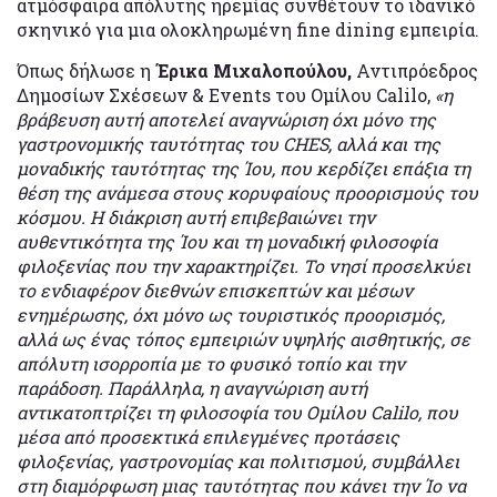
ατμόσφαιρα απόλυτης ηρεμίας συνθέτουν το ιδανικό
σκηνικό για μια ολοκληρωμένη fine dining εμπειρία.
Όπως δήλωσε η
Έρικα Μιχαλοπούλου,
Αντιπρόεδρος
Δημοσίων Σχέσεων & Events του Ομίλου Calilo,
«η
βράβευση αυτή αποτελεί αναγνώριση όχι μόνο της
γαστρονομικής ταυτότητας του CHES, αλλά και της
μοναδικής ταυτότητας της Ίου, που κερδίζει επάξια τη
θέση της ανάμεσα στους κορυφαίους προορισμούς του
κόσμου. Η διάκριση αυτή επιβεβαιώνει την
αυθεντικότητα της Ίου και τη μοναδική φιλοσοφία
φιλοξενίας που την χαρακτηρίζει. Το νησί προσελκύει
το ενδιαφέρον διεθνών επισκεπτών και μέσων
ενημέρωσης, όχι μόνο ως τουριστικός προορισμός,
αλλά ως ένας τόπος εμπειριών υψηλής αισθητικής, σε
απόλυτη ισορροπία με το φυσικό τοπίο και την
παράδοση. Παράλληλα, η αναγνώριση αυτή
αντικατοπτρίζει τη φιλοσοφία του Ομίλου Calilo, που
μέσα από προσεκτικά επιλεγμένες προτάσεις
φιλοξενίας, γαστρονομίας και πολιτισμού, συμβάλλει
στη διαμόρφωση μιας ταυτότητας που κάνει την Ίο να