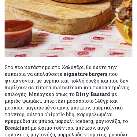
Στο νέο κατάστημα στο Χαλάνδρι, θα έχετε την
ευκαιρία να απολαύσετε
signature burgers
που
φτιάχνονται με μεράκι και πολλή όρεξη και που δεν
θυμίζουν σε τίποτα mainstream και τυποποιημένες
επιλογές. Μπέργκερ όπως το
Dirty Bastard
με
μπριός ψωμάκι, μπιφτέκι μοσχαρίσιο 140γρ και
μοσχάρι μαγειρεμένο αργά, μπέικον, αμερικάνικο
τσένταρ, σάλτσα chipotle bbq, καραμελωμένα
κρεμμύδια με μπύρα, μαρούλι iceberg, μαγιονέζα, το
Breakfast
με ώριμο τσένταρ, μπέικον, αυγό
τηγανητό, μαγιονέζα, μαρμελάδα ντομάτας, μαρούλι